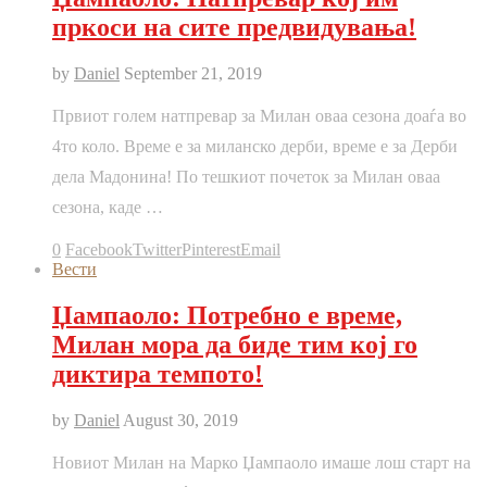
пркоси на сите предвидувања!
by
Daniel
September 21, 2019
Првиот голем натпревар за Милан оваа сезона доаѓа во
4то коло. Време е за миланско дерби, време е за Дерби
дела Мадонина! По тешкиот почеток за Милан оваа
сезона, каде …
0
Facebook
Twitter
Pinterest
Email
Вести
Џампаоло: Потребно е време,
Милан мора да биде тим кој го
диктира темпото!
by
Daniel
August 30, 2019
Новиот Милан на Марко Џампаоло имаше лош старт на