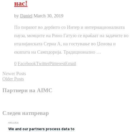
нас!
by
Daniel
March 30, 2019
По поразот во дербито со Интер и интернационалната
пауза, момците на Рино Гатузо се враќаат на задачите во
италијанската Сериа А, на гостување во Џенова и
екипата на Сампдорија. Традиционално …
0
Facebook
Twitter
Pinterest
Email
Newer Posts
Older Posts
Партнери на AIMC
Следен натпревар