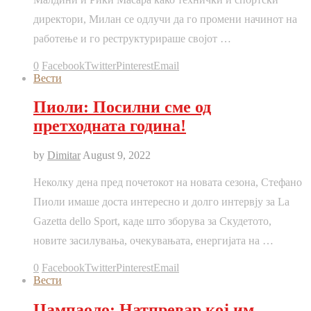
директори, Милан се одлучи да го промени начинот на
работење и го реструктурираше својот …
0
Facebook
Twitter
Pinterest
Email
Вести
Пиоли: Посилни сме од
претходната година!
by
Dimitar
August 9, 2022
Неколку дена пред почетокот на новата сезона, Стефано
Пиоли имаше доста интересно и долго интервју за La
Gazetta dello Sport, каде што зборува за Скудетото,
новите засилувања, очекувањата, енергијата на …
0
Facebook
Twitter
Pinterest
Email
Вести
Џампаоло: Натпревар кој им