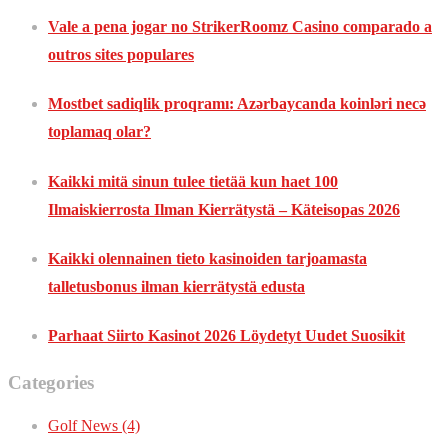
Vale a pena jogar no StrikerRoomz Casino comparado a
outros sites populares
Mostbet sadiqlik proqramı: Azərbaycanda koinləri necə
toplamaq olar?
Kaikki mitä sinun tulee tietää kun haet 100
Ilmaiskierrosta Ilman Kierrätystä – Käteisopas 2026
Kaikki olennainen tieto kasinoiden tarjoamasta
talletusbonus ilman kierrätystä edusta
Parhaat Siirto Kasinot 2026 Löydetyt Uudet Suosikit
Categories
Golf News
(4)