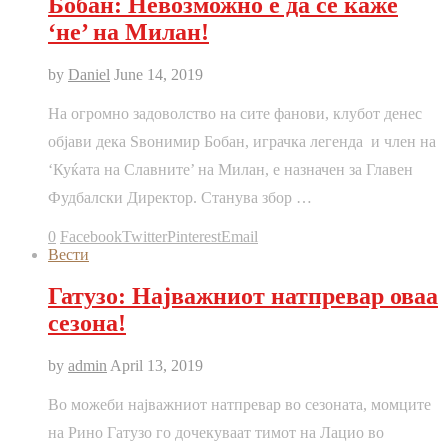
Бобан: Невозможно е да се каже
‘не’ на Милан!
by
Daniel
June 14, 2019
На огромно задоволство на сите фанови, клубот денес
објави дека Ѕвонимир Бобан, играчка легенда и член на
‘Куќата на Славните’ на Милан, е назначен за Главен
Фудбалски Директор. Станува збор …
0
Facebook
Twitter
Pinterest
Email
Вести
Гатузо: Најважниот натпревар оваа
сезона!
by
admin
April 13, 2019
Во можеби најважниот натпревар во сезоната, момците
на Рино Гатузо го дочекуваат тимот на Лацио во