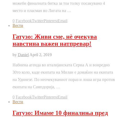
можеби финалната битка за тоа толку посакувано 4
место и пласман во Лигата на …
0
Facebook
Twitter
Pinterest
Email
Вести
Гатузо: Живи сме, нè очекува
навстина важен натпревар!
by
Daniel
April 2, 2019
Набиена агенда во италијанската Сериа А и вонредно
30то коло, каде екипата на Милан е домаќин на екипата
на Удинезе. По неочекуваниот пораз и лоша игра против
екипата на Сампдорија, …
0
Facebook
Twitter
Pinterest
Email
Вести
Гатузо: Имаме 10 финалиња пред