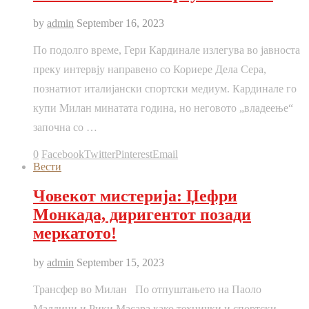
by
admin
September 16, 2023
По подолго време, Гери Кардинале излегува во јавноста
преку интервју направено со Кориере Дела Сера,
познатиот италијански спортски медиум. Кардинале го
купи Милан минатата година, но неговото „владеење“
започна со …
0
Facebook
Twitter
Pinterest
Email
Вести
Човекот мистерија: Џефри
Монкада, диригентот позади
меркатото!
by
admin
September 15, 2023
Трансфер во Милан По отпуштањето на Паоло
Малдини и Рики Масара како технички и спортски