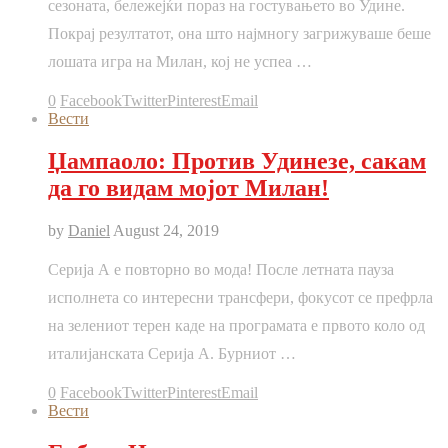
сезоната, бележејќи пораз на гостувањето во Удине.
Покрај резултатот, она што најмногу загрижуваше беше
лошата игра на Милан, кој не успеа …
0
Facebook
Twitter
Pinterest
Email
Вести
Џампаоло: Против Удинезе, сакам
да го видам мојот Милан!
by
Daniel
August 24, 2019
Серија А е повторно во мода! После летната пауза
исполнета со интересни трансфери, фокусот се префрла
на зелениот терен каде на програмата е првото коло од
италијанската Серија А. Бурниот …
0
Facebook
Twitter
Pinterest
Email
Вести