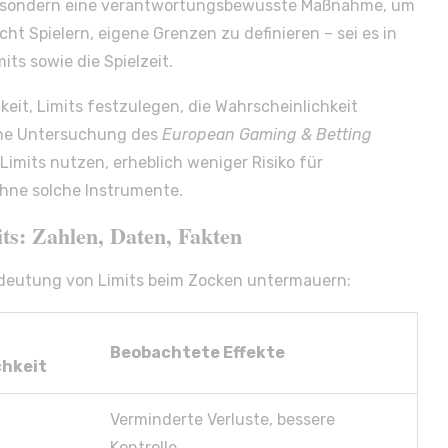
g, sondern eine verantwortungsbewusste Maßnahme, um
ht Spielern, eigene Grenzen zu definieren – sei es in
ts sowie die Spielzeit.
eit, Limits festzulegen, die Wahrscheinlichkeit
Eine Untersuchung des
European Gaming & Betting
 Limits nutzen, erheblich weniger Risiko für
ohne solche Instrumente.
ts: Zahlen, Daten, Fakten
Bedeutung von Limits beim Zocken untermauern:
Beobachtete Effekte
chkeit
Verminderte Verluste, bessere
Kontrolle