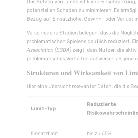
Das Setzen von Limits ist keine Einschränkun
potenziellen Schaden zu minimieren. Es ermöglic
Bezug auf Einsatzhöhe, Gewinn- oder Verlustlimi
Verschiedene Studien belegen, dass die Möglichk
problematischen Spielens deutlich reduziert. 
Association (EGBA)
zeigt, dass Nutzer, die aktiv
problematisches Verhalten aufweisen als jene 
Strukturen und Wirksamkeit von Limi
Hier eine Übersicht relevanter Daten, die die 
Reduzierte
Limit-Typ
Risikowahrscheinli
Einsatzlimit
bis zu 65%