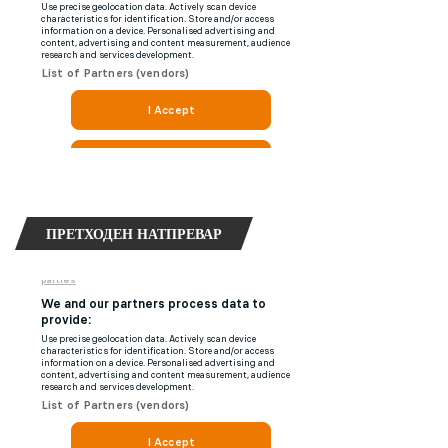
ПРЕТХОДЕН НАТПРЕВАР