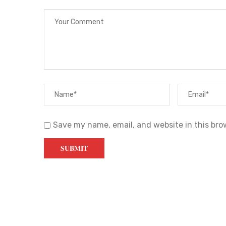
Save my name, email, and website in this bro