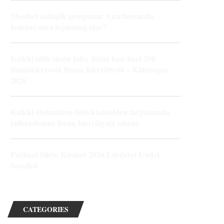
Mostbet sadiqlik proqramı: Azərbaycanda
koinləri necə toplamaq olar?
Kaikki mitä sinun tulee tietää kun haet 100
Ilmaiskierrosta Ilman Kierrätystä – Käteisopas
2026
Kaikki olennainen tieto kasinoiden tarjoamasta
talletusbonus ilman kierrätystä edusta
Parhaat Siirto Kasinot 2026 Löydetyt Uudet
Suosikit
CATEGORIES