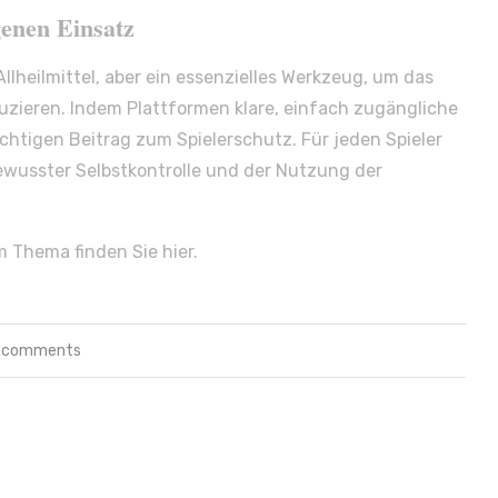
genen Einsatz
Allheilmittel, aber ein essenzielles Werkzeug, um das
duzieren. Indem Plattformen klare, einfach zugängliche
wichtigen Beitrag zum Spielerschutz. Für jeden Spieler
bewusster Selbstkontrolle und der Nutzung der
 Thema finden Sie hier.
 comments