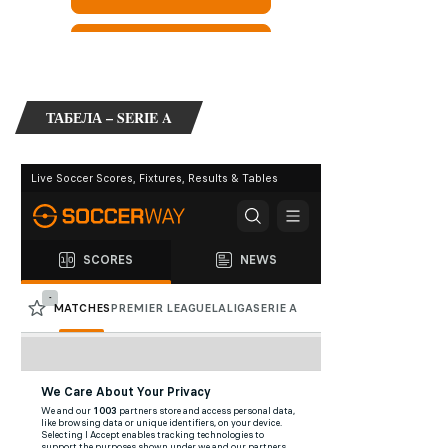
ТАБЕЛА – SERIE A