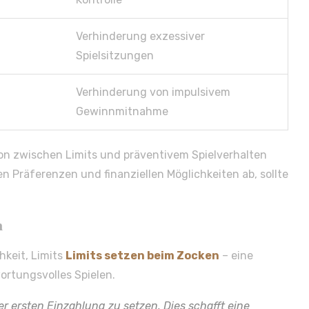
Verhinderung exzessiver
Spielsitzungen
Verhinderung von impulsivem
Gewinnmitnahme
ion zwischen Limits und präventivem Spielverhalten
en Präferenzen und finanziellen Möglichkeiten ab, sollte
n
hkeit, Limits
Limits setzen beim Zocken
– eine
ortungsvolles Spielen.
er ersten Einzahlung zu setzen. Dies schafft eine