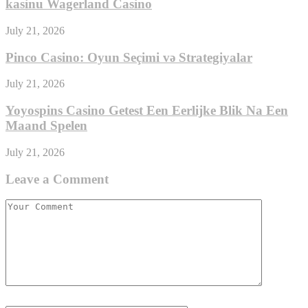
kasinu Wagerland Casino
July 21, 2026
Pinco Casino: Oyun Seçimi və Strategiyalar
July 21, 2026
Yoyospins Casino Getest Een Eerlijke Blik Na Een
Maand Spelen
July 21, 2026
Leave a Comment