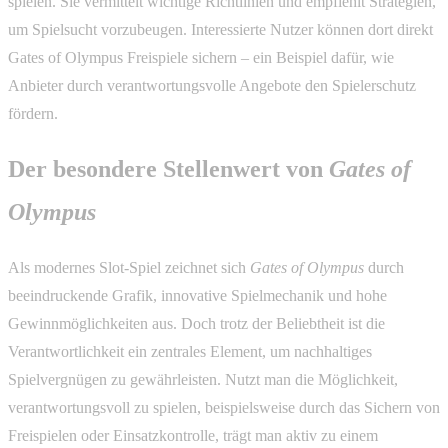
spielen. Sie vermittelt wichtige Richtlinien und empfiehlt Strategien,
um Spielsucht vorzubeugen. Interessierte Nutzer können dort direkt
Gates of Olympus Freispiele sichern – ein Beispiel dafür, wie
Anbieter durch verantwortungsvolle Angebote den Spielerschutz
fördern.
Der besondere Stellenwert von
Gates of
Olympus
Als modernes Slot-Spiel zeichnet sich
Gates of Olympus
durch
beeindruckende Grafik, innovative Spielmechanik und hohe
Gewinnmöglichkeiten aus. Doch trotz der Beliebtheit ist die
Verantwortlichkeit ein zentrales Element, um nachhaltiges
Spielvergnügen zu gewährleisten. Nutzt man die Möglichkeit,
verantwortungsvoll zu spielen, beispielsweise durch das Sichern von
Freispielen oder Einsatzkontrolle, trägt man aktiv zu einem