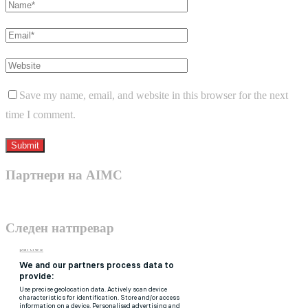
Save my name, email, and website in this browser for the next
time I comment.
Партнери на AIMC
Следен натпревар