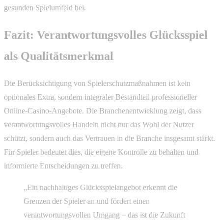
gesunden Spielumfeld bei.
Fazit: Verantwortungsvolles Glücksspiel
als Qualitätsmerkmal
Die Berücksichtigung von Spielerschutzmaßnahmen ist kein
optionales Extra, sondern integraler Bestandteil professioneller
Online-Casino-Angebote. Die Branchenentwicklung zeigt, dass
verantwortungsvolles Handeln nicht nur das Wohl der Nutzer
schützt, sondern auch das Vertrauen in die Branche insgesamt stärkt.
Für Spieler bedeutet dies, die eigene Kontrolle zu behalten und
informierte Entscheidungen zu treffen.
„Ein nachhaltiges Glücksspielangebot erkennt die
Grenzen der Spieler an und fördert einen
verantwortungsvollen Umgang – das ist die Zukunft