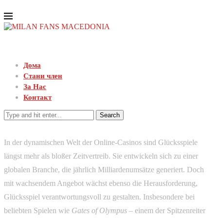
Дома
Стани член
За Нас
Контакт
Search
In der dynamischen Welt der Online-Casinos sind Glücksspiele
längst mehr als bloßer Zeitvertreib. Sie entwickeln sich zu einer
globalen Branche, die jährlich Milliardenumsätze generiert. Doch
mit wachsendem Angebot wächst ebenso die Herausforderung,
Glücksspiel verantwortungsvoll zu gestalten. Insbesondere bei
beliebten Spielen wie
Gates of Olympus
– einem der Spitzenreiter