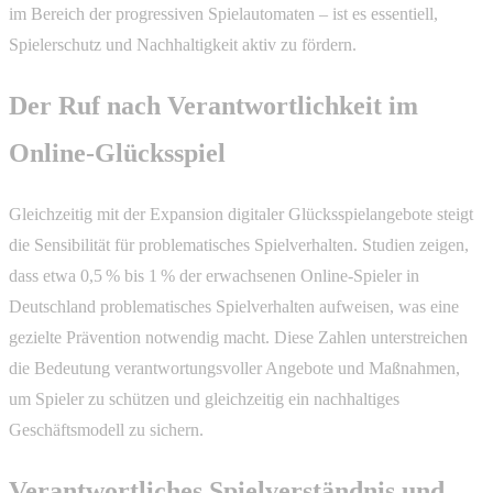
im Bereich der progres­siven Spielautomaten – ist es essentiell,
Spielerschutz und Nachhaltigkeit aktiv zu fördern.
Der Ruf nach Verantwortlichkeit im
Online-Glücksspiel
Gleichzeitig mit der Expansion digitaler Glücksspielangebote steigt
die Sensibilität für problematisches Spielverhalten. Studien zeigen,
dass etwa 0,5 % bis 1 % der erwachsenen Online-Spieler in
Deutschland problematisches Spielverhalten aufweisen, was eine
gezielte Prävention notwendig macht. Diese Zahlen unterstreichen
die Bedeutung verantwortungsvoller Angebote und Maßnahmen,
um Spieler zu schützen und gleichzeitig ein nachhaltiges
Geschäftsmodell zu sichern.
Verantwortliches Spielverständnis und