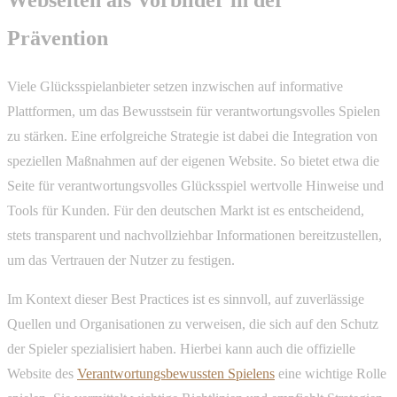
Prävention
Viele Glücksspielanbieter setzen inzwischen auf informative
Plattformen, um das Bewusstsein für verantwortungsvolles Spielen
zu stärken. Eine erfolgreiche Strategie ist dabei die Integration von
speziellen Maßnahmen auf der eigenen Website. So bietet etwa die
Seite für verantwortungsvolles Glücksspiel wertvolle Hinweise und
Tools für Kunden. Für den deutschen Markt ist es entscheidend,
stets transparent und nachvollziehbar Informationen bereitzustellen,
um das Vertrauen der Nutzer zu festigen.
Im Kontext dieser Best Practices ist es sinnvoll, auf zuverlässige
Quellen und Organisationen zu verweisen, die sich auf den Schutz
der Spieler spezialisiert haben. Hierbei kann auch die offizielle
Website des
Verantwortungsbewussten Spielens
eine wichtige Rolle