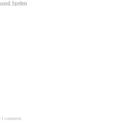
aand Spelen
e I comment.