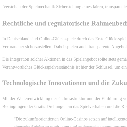
Verstehen der Spielmechanik
Sicherstellung eines fairen, transparent
Rechtliche und regulatorische Rahmenbe
In Deutschland sind Online-Glücksspiele durch das Erste Glücksspieln
Verbraucher sicherzustellen. Dabei spielen auch transparente Angebo
Die Integration solcher Aktionen in das Spielangebot sollte stets gem
Verantwortliches Glücksspielverständnis ist hier der Schlüssel, um ei
Technologische Innovationen und die Zuku
Mit der Weiterentwicklung der IT-Infrastruktur und der Einführung v
Bedingungen der Gratis-Drehungen an das Spielverhalten und die Risi
“Die zukunftsorientierten Online-Casinos setzen auf intellig
einerseits Spieler zu motivieren und andererseits verantwortun