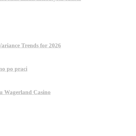
ariance Trends for 2026
no po praci
inu Wagerland Casino