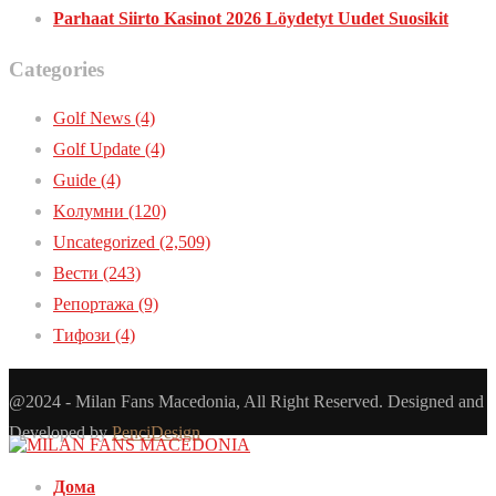
Parhaat Siirto Kasinot 2026 Löydetyt Uudet Suosikit
Categories
Golf News
(4)
Golf Update
(4)
Guide
(4)
Kолумни
(120)
Uncategorized
(2,509)
Вести
(243)
Репортажа
(9)
Тифози
(4)
@2024 - Milan Fans Macedonia, All Right Reserved. Designed and
Developed by
PenciDesign
Дома