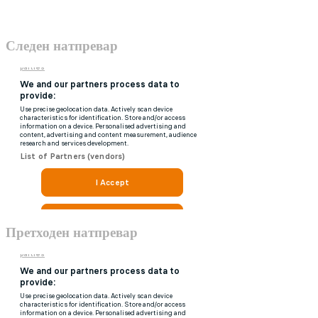
Следен натпревар
Претходен натпревар