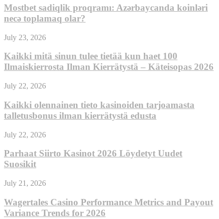
Mostbet sadiqlik proqramı: Azərbaycanda koinləri
necə toplamaq olar?
July 23, 2026
Kaikki mitä sinun tulee tietää kun haet 100
Ilmaiskierrosta Ilman Kierrätystä – Käteisopas 2026
July 22, 2026
Kaikki olennainen tieto kasinoiden tarjoamasta
talletusbonus ilman kierrätystä edusta
July 22, 2026
Parhaat Siirto Kasinot 2026 Löydetyt Uudet
Suosikit
July 21, 2026
Wagertales Casino Performance Metrics and Payout
Variance Trends for 2026