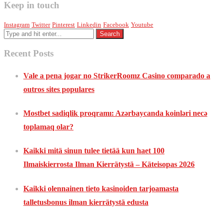
Keep in touch
Instagram
Twitter
Pinterest
Linkedin
Facebook
Youtube
Recent Posts
Vale a pena jogar no StrikerRoomz Casino comparado a
outros sites populares
Mostbet sadiqlik proqramı: Azərbaycanda koinləri necə
toplamaq olar?
Kaikki mitä sinun tulee tietää kun haet 100
Ilmaiskierrosta Ilman Kierrätystä – Käteisopas 2026
Kaikki olennainen tieto kasinoiden tarjoamasta
talletusbonus ilman kierrätystä edusta