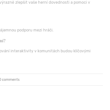
ýrazně zlepšit vaše herní dovednosti a pomoci v
vzájemnou podporu mezi hráči.
ní?
šování interaktivity v komunitách budou klíčovými
0 comments