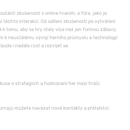
částí zkušenosti s online hraním, a fóra, jako je
ní těchto interakcí. Od sdílení zkušeností po vytváření
á k tomu, aby se hry staly více než jen formou zábavy,
em k neustálému vývoji herního průmyslu a technologií
bude i nadále růst a rozvíjet se.
iskuse o strategiích a hodnocení her mezi hráči.
urnajů můžete navázat nové kontakty a přátelství.