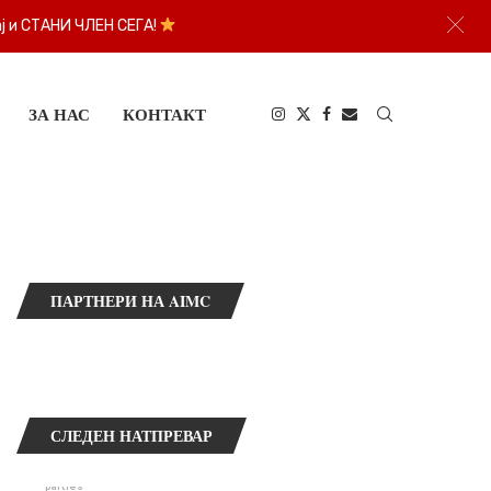
ј и СТАНИ ЧЛЕН СЕГА!
ЗА НАС
КОНТАКТ
ПАРТНЕРИ НА AIMC
СЛЕДЕН НАТПРЕВАР