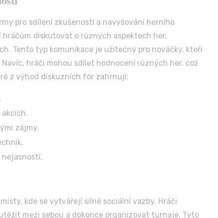
ostí
rmy pro sdílení zkušeností a navyšování herního
í hráčům diskutovat o různých aspektech her,
ích. Tento typ komunikace je užitečný pro nováčky, kteří
ů. Navíc, hráči mohou sdílet hodnocení různých her, což
ré z výhod diskuzních fór zahrnují:
.
 akcích.
nými zájmy.
echnik.
nejasností.
místy, kde se vytvářejí silné sociální vazby. Hráči
utěžit mezi sebou a dokonce organizovat turnaje. Tyto