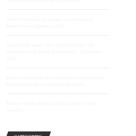
Mostbet sadiqlik proqramı: Azərbaycanda
koinləri necə toplamaq olar?
Kaikki mitä sinun tulee tietää kun haet 100
Ilmaiskierrosta Ilman Kierrätystä – Käteisopas
2026
Kaikki olennainen tieto kasinoiden tarjoamasta
talletusbonus ilman kierrätystä edusta
Parhaat Siirto Kasinot 2026 Löydetyt Uudet
Suosikit