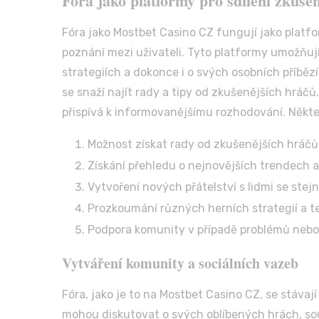
Fóra jako platformy pro sdílení zkušen
Fóra jako Mostbet Casino CZ fungují jako platfo
poznání mezi uživateli. Tyto platformy umožňuj
strategiích a dokonce i o svých osobních příběz
se snaží najít rady a tipy od zkušenějších hráč
přispívá k informovanějšímu rozhodování. Někte
Možnost získat rady od zkušenějších hráčů
Získání přehledu o nejnovějších trendech a
Vytvoření nových přátelství s lidmi se stej
Prozkoumání různých herních strategií a t
Podpora komunity v případě problémů nebo 
Vytváření komunity a sociálních vazeb
Fóra, jako je to na Mostbet Casino CZ, se stávají 
mohou diskutovat o svých oblíbených hrách, so