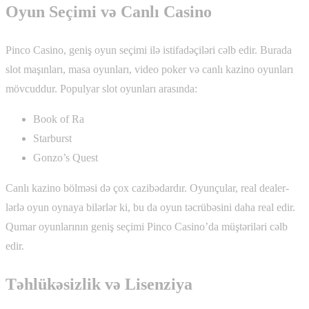
Oyun Seçimi və Canlı Casino
Pinco Casino, geniş oyun seçimi ilə istifadəçiləri cəlb edir. Burada
slot maşınları, masa oyunları, video poker və canlı kazino oyunları
mövcuddur. Populyar slot oyunları arasında:
Book of Ra
Starburst
Gonzo’s Quest
Canlı kazino bölməsi də çox cazibədardır. Oyunçular, real dealer-
lərlə oyun oynaya bilərlər ki, bu da oyun təcrübəsini daha real edir.
Qumar oyunlarının geniş seçimi Pinco Casino’da müştəriləri cəlb
edir.
Təhlükəsizlik və Lisenziya