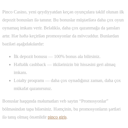
Pinco Casino, yeni qeydiyyatdan keçən oyunçulara təklif olunan ilk
depozit bonusları ilə tanınır. Bu bonuslar müştərilərə daha çox oyun
oynamaq imkanı verir. Beləliklə, daha çox qazanmağa da şansları
artır. Hər həftə keçirilən promosyonlar da mövcuddur. Bunlardan
bəziləri aşağıdakılardır:
İlk depozit bonusu — 100% bonus ala bilirsiniz.
Həftəlik cashback — itkilərinizin bir hissəsini geri almaq
imkanı.
Loialty proqramı — daha çox oynadığınız zaman, daha çox
mükafat qazanırsınız.
Bonuslar haqqında məlumatları veb saytın “Promosyonlar”
bölməsindən tapa bilərsiniz. Həmçinin, bu promosyonların şərtləri
ilə tanış olmaq önəmlidir
pinco giriş
.