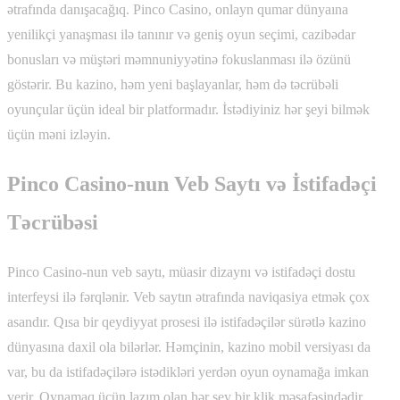
ətrafında danışacağıq. Pinco Casino, onlayn qumar dünyaına
yenilikçi yanaşması ilə tanınır və geniş oyun seçimi, cazibədar
bonusları və müştəri məmnuniyyətinə fokuslanması ilə özünü
göstərir. Bu kazino, həm yeni başlayanlar, həm də təcrübəli
oyunçular üçün ideal bir platformadır. İstədiyiniz hər şeyi bilmək
üçün məni izləyin.
Pinco Casino-nun Veb Saytı və İstifadəçi
Təcrübəsi
Pinco Casino-nun veb saytı, müasir dizaynı və istifadəçi dostu
interfeysi ilə fərqlənir. Veb saytın ətrafında naviqasiya etmək çox
asandır. Qısa bir qeydiyyat prosesi ilə istifadəçilər sürətlə kazino
dünyasına daxil ola bilərlər. Həmçinin, kazino mobil versiyası da
var, bu da istifadəçilərə istədikləri yerdən oyun oynamağa imkan
verir. Oynamaq üçün lazım olan hər şey bir klik məsafəsindədir.