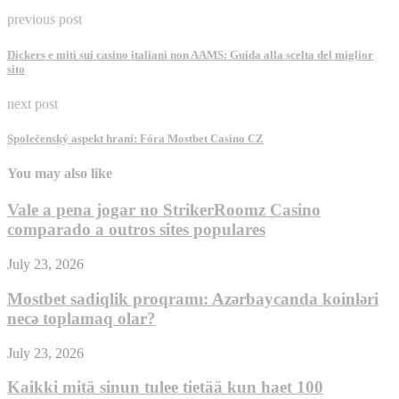
previous post
Dickers e miti sui casino italiani non AAMS: Guida alla scelta del miglior
sito
next post
Společenský aspekt hraní: Fóra Mostbet Casino CZ
You may also like
Vale a pena jogar no StrikerRoomz Casino
comparado a outros sites populares
July 23, 2026
Mostbet sadiqlik proqramı: Azərbaycanda koinləri
necə toplamaq olar?
July 23, 2026
Kaikki mitä sinun tulee tietää kun haet 100