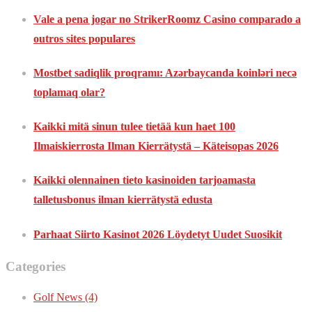
Vale a pena jogar no StrikerRoomz Casino comparado a
outros sites populares
Mostbet sadiqlik proqramı: Azərbaycanda koinləri necə
toplamaq olar?
Kaikki mitä sinun tulee tietää kun haet 100
Ilmaiskierrosta Ilman Kierrätystä – Käteisopas 2026
Kaikki olennainen tieto kasinoiden tarjoamasta
talletusbonus ilman kierrätystä edusta
Parhaat Siirto Kasinot 2026 Löydetyt Uudet Suosikit
Categories
Golf News
(4)