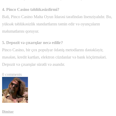
4. Pinco Casino təhlükəsizdirmi?
Bəli, Pinco Casino Malta Oyun İdarəsi tərəfindən lisenziyalıdır. Bu,
yüksək təhlükəsizlik standartlarını təmin edir və oyunçuların
məlumatlarını qoruyur.
5. Depozit və çıxarışlar necə edilir?
Pinco Casino, bir çox populyar ödəniş metodlarını dəstəkləyir,
məsələn, kredit kartları, elektron cüzdanlar və bank köçürmələri.
Depozit və çıxarışlar sürətli və asandır.
0 comments
Dimitar