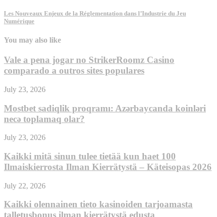
Les Nouveaux Enjeux de la Réglementation dans l’Industrie du Jeu
Numérique
You may also like
Vale a pena jogar no StrikerRoomz Casino
comparado a outros sites populares
July 23, 2026
Mostbet sadiqlik proqramı: Azərbaycanda koinləri
necə toplamaq olar?
July 23, 2026
Kaikki mitä sinun tulee tietää kun haet 100
Ilmaiskierrosta Ilman Kierrätystä – Käteisopas 2026
July 22, 2026
Kaikki olennainen tieto kasinoiden tarjoamasta
talletusbonus ilman kierrätystä edusta