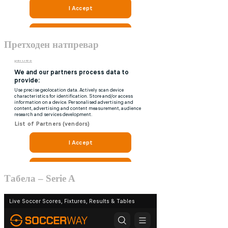
Претходен натпревар
Табела – Serie A