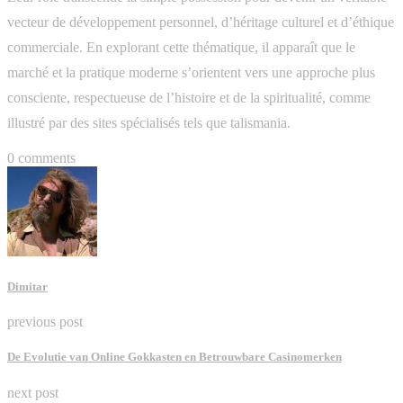
vecteur de développement personnel, d’héritage culturel et d’éthique
commerciale. En explorant cette thématique, il apparaît que le
marché et la pratique moderne s’orientent vers une approche plus
consciente, respectueuse de l’histoire et de la spiritualité, comme
illustré par des sites spécialisés tels que talismania.
0 comments
Dimitar
previous post
De Evolutie van Online Gokkasten en Betrouwbare Casinomerken
next post