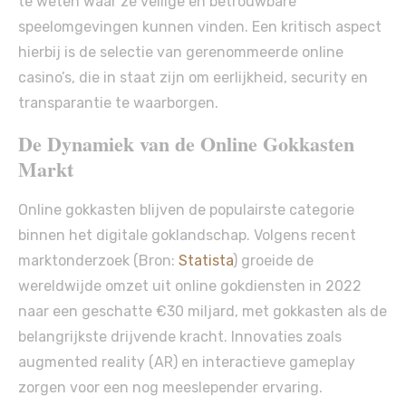
te weten waar ze veilige en betrouwbare
speelomgevingen kunnen vinden. Een kritisch aspect
hierbij is de selectie van gerenommeerde online
casino’s, die in staat zijn om eerlijkheid, security en
transparantie te waarborgen.
De Dynamiek van de Online Gokkasten
Markt
Online gokkasten blijven de populairste categorie
binnen het digitale goklandschap. Volgens recent
marktonderzoek (Bron:
Statista
) groeide de
wereldwijde omzet uit online gokdiensten in 2022
naar een geschatte €30 miljard, met gokkasten als de
belangrijkste drijvende kracht. Innovaties zoals
augmented reality (AR) en interactieve gameplay
zorgen voor een nog meeslepender ervaring.