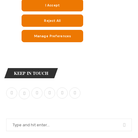
KEEP IN TOUCH