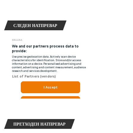
СЛЕДЕН НАТПРЕВАР
ПРЕТХОДЕН НАТПРЕВАР