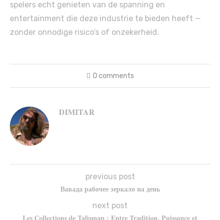
spelers echt genieten van de spanning en
entertainment die deze industrie te bieden heeft —
zonder onnodige risico’s of onzekerheid.
0 comments
DIMITAR
previous post
Вавада рабочее зеркало на день
next post
Les Collections de Talisman : Entre Tradition, Puissance et