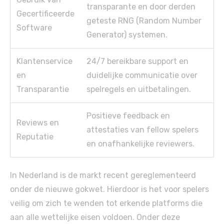
transparante en door derden
Gecertificeerde
geteste RNG (Random Number
Software
Generator) systemen.
Klantenservice
24/7 bereikbare support en
en
duidelijke communicatie over
Transparantie
spelregels en uitbetalingen.
Positieve feedback en
Reviews en
attestaties van fellow spelers
Reputatie
en onafhankelijke reviewers.
In Nederland is de markt recent gereglementeerd
onder de nieuwe gokwet. Hierdoor is het voor spelers
veilig om zich te wenden tot erkende platforms die
aan alle wettelijke eisen voldoen. Onder deze