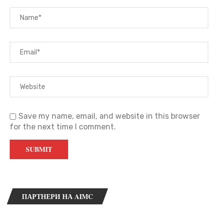
Save my name, email, and website in this browser
for the next time I comment.
ПАРТНЕРИ НА AIMC