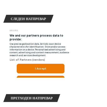
СЛЕДЕН НАТПРЕВАР
ПРЕТХОДЕН НАТПРЕВАР