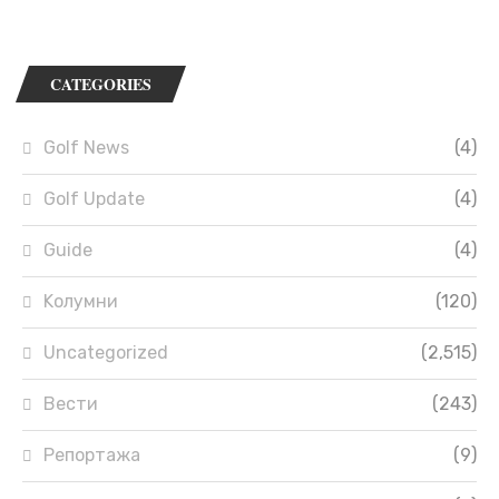
CATEGORIES
Golf News
(4)
Golf Update
(4)
Guide
(4)
Kолумни
(120)
Uncategorized
(2,515)
Вести
(243)
Репортажа
(9)