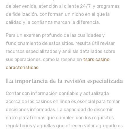
de bienvenida, atención al cliente 24/7, y programas
de fidelización, conforman un nicho en el que la
calidad y la confianza marcan la diferencia.
Para un examen profundo de las cualidades y
funcionamiento de estos sitios, resulta útil revisar
recursos especializados y análisis detallados sobre
sus operaciones, como la reseña en
tsars casino
características
.
La importancia de la revisión especializada
Contar con información confiable y actualizada
acerca de los casinos en línea es esencial para tomar
decisiones informadas. La capacidad de discernir
entre plataformas que cumplen con los requisitos
regulatorios y aquellas que ofrecen valor agregado es