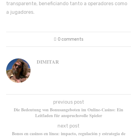
transparente, beneficiando tanto a operadores como
a jugadores.
0 comments
DIMITAR
previous post
Die Bedeutung von Bonusangeboten im Online-Casino: Ein
Leitfaden für anspruchsvolle Spieler
next post
Bonos en casinos en línea: impacto, regulación y estrategia de