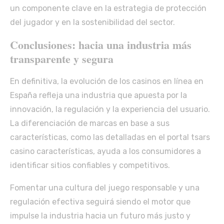
un componente clave en la estrategia de protección
del jugador y en la sostenibilidad del sector.
Conclusiones: hacia una industria más
transparente y segura
En definitiva, la evolución de los casinos en línea en
España refleja una industria que apuesta por la
innovación, la regulación y la experiencia del usuario.
La diferenciación de marcas en base a sus
características, como las detalladas en el portal tsars
casino características, ayuda a los consumidores a
identificar sitios confiables y competitivos.
Fomentar una cultura del juego responsable y una
regulación efectiva seguirá siendo el motor que
impulse la industria hacia un futuro más justo y