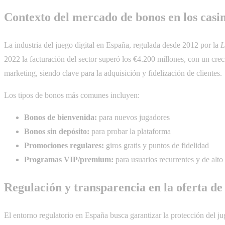
Contexto del mercado de bonos en los casin
La industria del juego digital en España, regulada desde 2012 por la
L
2022 la facturación del sector superó los
€4.200 millones
, con un cre
marketing, siendo clave para la adquisición y fidelización de clientes.
Los tipos de bonos más comunes incluyen:
Bonos de bienvenida:
para nuevos jugadores
Bonos sin depósito:
para probar la plataforma
Promociones regulares:
giros gratis y puntos de fidelidad
Programas VIP/premium:
para usuarios recurrentes y de alto
Regulación y transparencia en la oferta de
El entorno regulatorio en España busca garantizar la protección del ju