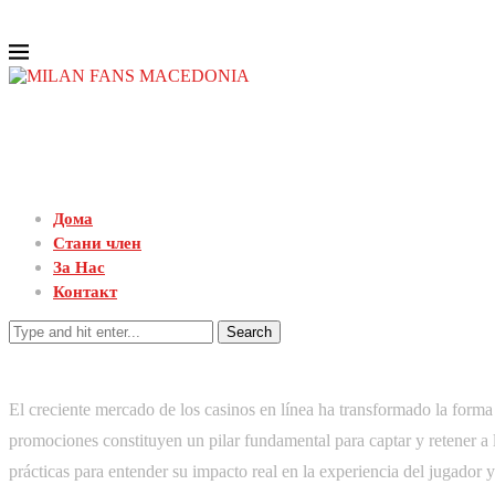
Дома
Стани член
За Нас
Контакт
Search
El creciente mercado de los casinos en línea ha transformado la forma
promociones constituyen un pilar fundamental para captar y retener a 
prácticas para entender su impacto real en la experiencia del jugador y 