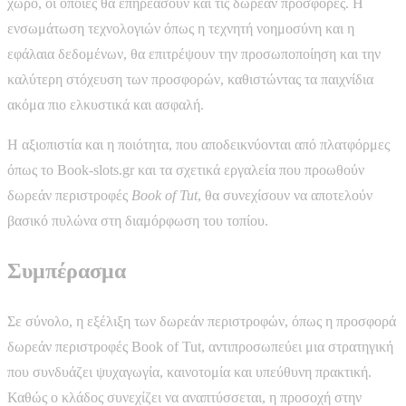
χώρο, οι οποίες θα επηρεάσουν και τις δωρεάν προσφορές. Η
ενσωμάτωση τεχνολογιών όπως η
τεχνητή νοημοσύνη
και η
εφάλαια δεδομένων
, θα επιτρέψουν την προσωποποίηση και την
καλύτερη στόχευση των προσφορών, καθιστώντας τα παιχνίδια
ακόμα πιο ελκυστικά και ασφαλή.
Η αξιοπιστία και η ποιότητα, που αποδεικνύονται από πλατφόρμες
όπως το Book-slots.gr και τα σχετικά εργαλεία που προωθούν
δωρεάν περιστροφές
Book of Tut
, θα συνεχίσουν να αποτελούν
βασικό πυλώνα στη διαμόρφωση του τοπίου.
Συμπέρασμα
Σε σύνολο, η εξέλιξη των δωρεάν περιστροφών, όπως η προσφορά
δωρεάν περιστροφές Book of Tut, αντιπροσωπεύει μια στρατηγική
που συνδυάζει ψυχαγωγία, καινοτομία και υπεύθυνη πρακτική.
Καθώς ο κλάδος συνεχίζει να αναπτύσσεται, η προσοχή στην