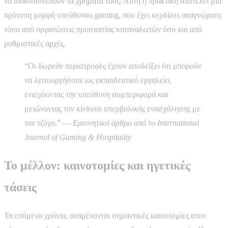
να διακινδυνεύουν τα χρήματά τους. Αυτή η πρακτική αποτελεί μια
πρότυπη μορφή υπεύθυνου gaming, που έχει κερδίσει αναγνώριση
τόσο από οργανώσεις προστασίας καταναλωτών όσο και από
ρυθμιστικές αρχές.
“Οι δωρεάν περιστροφές έχουν αποδείξει ότι μπορούν
να λειτουργήσουν ως εκπαιδευτικό εργαλείο,
ενισχύοντας την υπεύθυνη συμπεριφορά και
μειώνοντας τον κίνδυνο υπερβολικής ενασχόλησης με
τον τζόγο.” —
Ερευνητικό άρθρο από το International
Journal of Gaming & Hospitality
Το μέλλον: καινοτομίες και ηγετικές
τάσεις
Τα επόμενα χρόνια, αναμένονται σημαντικές καινοτομίες στον