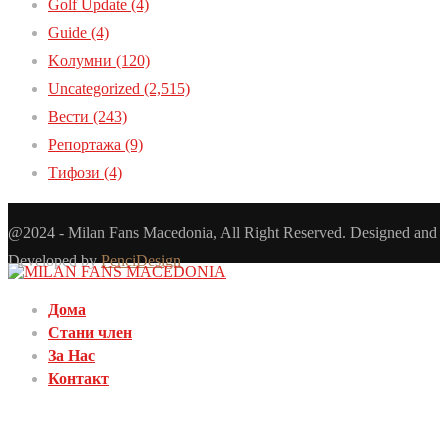
Golf Update
(4)
Guide
(4)
Kолумни
(120)
Uncategorized
(2,515)
Вести
(243)
Репортажа
(9)
Тифози
(4)
@2024 - Milan Fans Macedonia, All Right Reserved. Designed and
Developed by
PenciDesign
Дома
Стани член
За Нас
Контакт