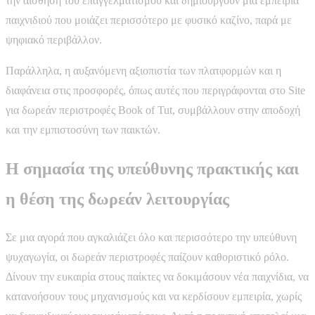
την αίσθηση του επαγγελματισμού και δημιουργούν μια εμπειρία
παιχνιδιού που μοιάζει περισσότερο με φυσικό καζίνο, παρά με
ψηφιακό περιβάλλον.
Παράλληλα, η αυξανόμενη αξιοπιστία των πλατφορμών και η
διαφάνεια στις προσφορές, όπως αυτές που περιγράφονται στο Site
για δωρεάν περιστροφές Book of Tut, συμβάλλουν στην αποδοχή
και την εμπιστοσύνη των παικτών.
Η σημασία της υπεύθυνης πρακτικής και
η θέση της δωρεάν λειτουργίας
Σε μια αγορά που αγκαλιάζει όλο και περισσότερο την υπεύθυνη
ψυχαγωγία, οι δωρεάν περιστροφές παίζουν καθοριστικό ρόλο.
Δίνουν την ευκαιρία στους παίκτες να δοκιμάσουν νέα παιχνίδια, να
κατανοήσουν τους μηχανισμούς και να κερδίσουν εμπειρία, χωρίς