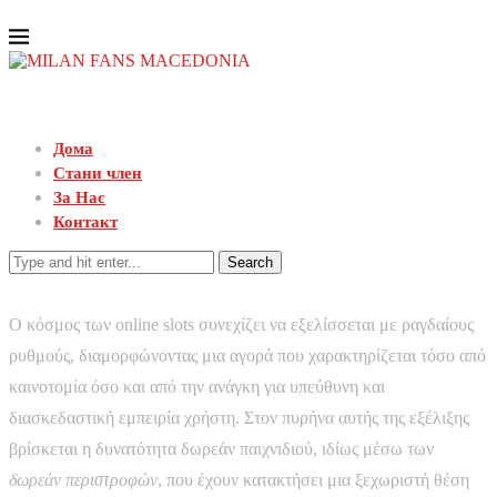
Дома
Стани член
За Нас
Контакт
Search
Ο κόσμος των online slots συνεχίζει να εξελίσσεται με ραγδαίους
ρυθμούς, διαμορφώνοντας μια αγορά που χαρακτηρίζεται τόσο από
καινοτομία όσο και από την ανάγκη για υπεύθυνη και
διασκεδαστική εμπειρία χρήστη. Στον πυρήνα αυτής της εξέλιξης
βρίσκεται η δυνατότητα δωρεάν παιχνιδιού, ιδίως μέσω των
δωρεάν περιστροφών
, που έχουν κατακτήσει μια ξεχωριστή θέση