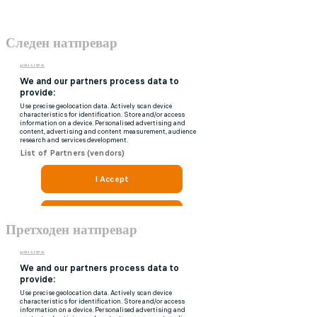
Следен натпревар
Претходен натпревар