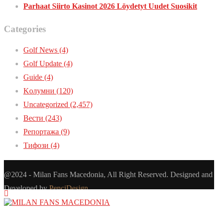
Parhaat Siirto Kasinot 2026 Löydetyt Uudet Suosikit
Categories
Golf News
(4)
Golf Update
(4)
Guide
(4)
Kолумни
(120)
Uncategorized
(2,457)
Вести
(243)
Репортажа
(9)
Тифози
(4)
@2024 - Milan Fans Macedonia, All Right Reserved. Designed and
Developed by
PenciDesign