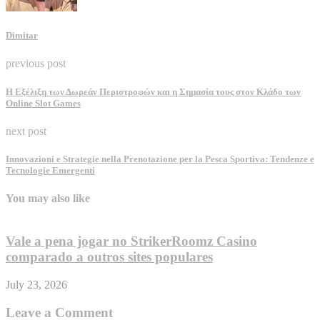
Dimitar
previous post
Η Εξέλιξη των Δωρεάν Περιστροφών και η Σημασία τους στον Κλάδο των
Online Slot Games
next post
Innovazioni e Strategie nella Prenotazione per la Pesca Sportiva: Tendenze e
Tecnologie Emergenti
You may also like
Vale a pena jogar no StrikerRoomz Casino
comparado a outros sites populares
July 23, 2026
J
Leave a Comment