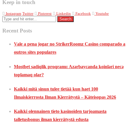
Keep in touch
Instagram
Twitter
Pinterest
Linkedin
Facebook
Youtube
Recent Posts
Vale a pena jogar no StrikerRoomz Casino comparado a
outros sites populares
Mostbet sadiqlik proqramı: Azərbaycanda koinləri necə
toplamaq olar?
Kaikki mitä sinun tulee tietää kun haet 100
Ilmaiskierrosta Ilman Kierrätystä – Käteisopas 2026
Kaikki olennainen tieto kasinoiden tarjoamasta
talletusbonus ilman kierrätystä edusta