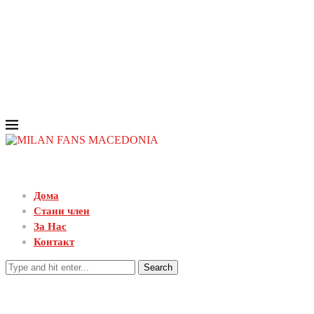
Дома
Стани член
За Нас
Контакт
Search