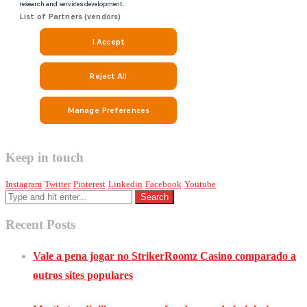
Keep in touch
Instagram
Twitter
Pinterest
Linkedin
Facebook
Youtube
Recent Posts
Vale a pena jogar no StrikerRoomz Casino comparado a
outros sites populares