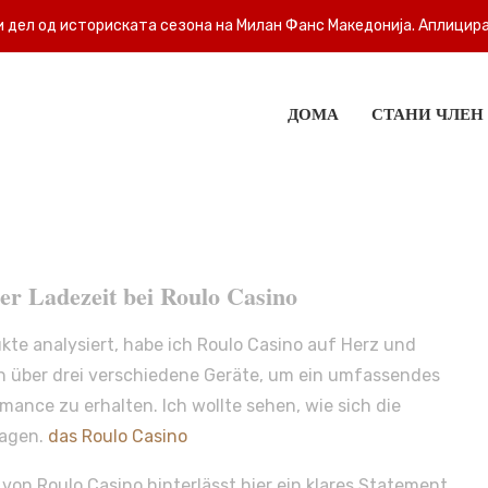
 дел од историската сезона на Милан Фанс Македонија. Аплицира
ДОМА
СТАНИ ЧЛЕН
r Ladezeit bei Roulo Casino
te analysiert, habe ich Roulo Casino auf Herz und
ch über drei verschiedene Geräte, um ein umfassendes
ance zu erhalten. Ich wollte sehen, wie sich die
lagen.
das Roulo Casino
von Roulo Casino hinterlässt hier ein klares Statement.