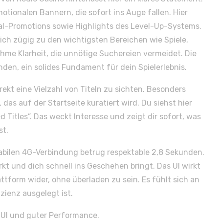
motionalen Bannern, die sofort ins Auge fallen. Hier
al-Promotions sowie Highlights des Level-Up-Systems.
dich zügig zu den wichtigsten Bereichen wie Spiele,
hme Klarheit, die unnötige Suchereien vermeidet. Die
inden, ein solides Fundament für dein Spielerlebnis.
rekt eine Vielzahl von Titeln zu sichten. Besonders
 das auf der Startseite kuratiert wird. Du siehst hier
itles”. Das weckt Interesse und zeigt dir sofort, was
st.
stabilen 4G-Verbindung betrug respektable 2,8 Sekunden.
irkt und dich schnell ins Geschehen bringt. Das UI wirkt
attform wider, ohne überladen zu sein. Es fühlt sich an
zienz ausgelegt ist.
r UI und guter Performance.