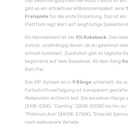
Das Belohnungssystem bei Roulo Casino ist ein z
gibt es ein attraktives Willkommenspaket: eine
1
Freispiele
für die erste Einzahlung. Das ist ein
Plattform legt Wert auf langfristige Spielerbi
Ein Kernelement ist der
5% Rakeback
. Dies be
zurück, unabhängig davon, ob du gewinnst oder ve
schnell summiert. Zusätzlich gibt es tägliche Be
beginnend auf dem Basislevel. Ab dem Rang
Ro
Boni frei.
Das VIP-System ist in
9 Ränge
unterteilt, die 
Fortschrittsverfolgung ist transparent gestalte
Meilenstein entfernt bist. Die einzelnen Ränge s
($10K–$30K), “Coinling” ($50K–$100K) bis hin zu
“Platinum Ace” ($400K–$750K), “Emerald Spinne
noch exklusivere Vorteile.