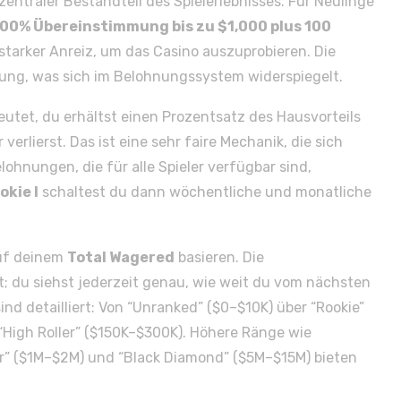
entraler Bestandteil des Spielerlebnisses. Für Neulinge
00% Übereinstimmung bis zu $1,000 plus 100
 starker Anreiz, um das Casino auszuprobieren. Die
ndung, was sich im Belohnungssystem widerspiegelt.
deutet, du erhältst einen Prozentsatz des Hausvorteils
rlierst. Das ist eine sehr faire Mechanik, die sich
lohnungen, die für alle Spieler verfügbar sind,
okie I
schaltest du dann wöchentliche und monatliche
auf deinem
Total Wagered
basieren. Die
t; du siehst jederzeit genau, wie weit du vom nächsten
ind detailliert: Von “Unranked” ($0–$10K) über “Rookie”
 “High Roller” ($150K–$300K). Höhere Ränge wie
r” ($1M–$2M) und “Black Diamond” ($5M–$15M) bieten