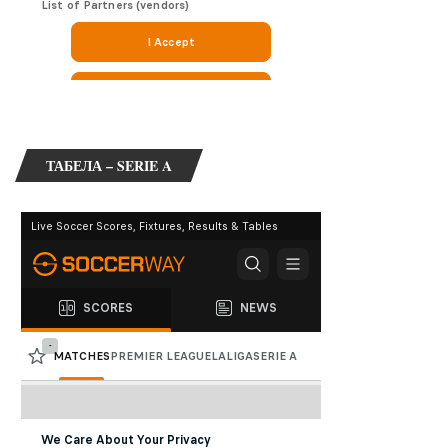
ТАБЕЛА – SERIE A