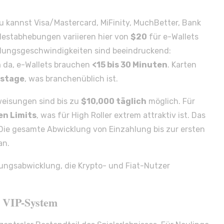
u kannst Visa/Mastercard, MiFinity, MuchBetter, Bank
destabhebungen variieren hier von
$20
für e-Wallets
lungsgeschwindigkeiten sind beeindruckend:
n
da, e-Wallets brauchen
<15 bis 30 Minuten
. Karten
tstage
, was branchenüblich ist.
weisungen sind bis zu
$10,000 täglich
möglich. Für
en Limits
, was für High Roller extrem attraktiv ist. Das
er. Die gesamte Abwicklung von Einzahlung bis zur ersten
an.
lungsabwicklung, die Krypto- und Fiat-Nutzer
s VIP-System