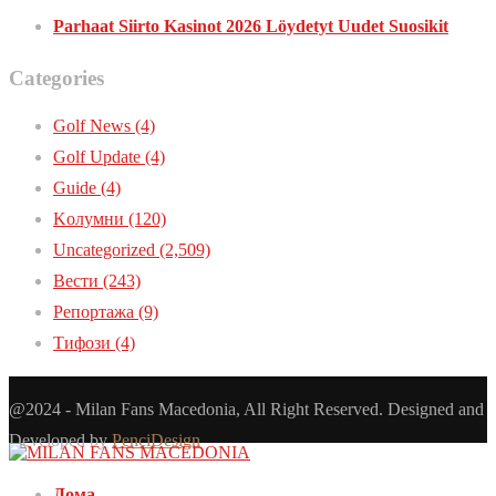
Parhaat Siirto Kasinot 2026 Löydetyt Uudet Suosikit
Categories
Golf News
(4)
Golf Update
(4)
Guide
(4)
Kолумни
(120)
Uncategorized
(2,509)
Вести
(243)
Репортажа
(9)
Тифози
(4)
@2024 - Milan Fans Macedonia, All Right Reserved. Designed and
Developed by
PenciDesign
Дома