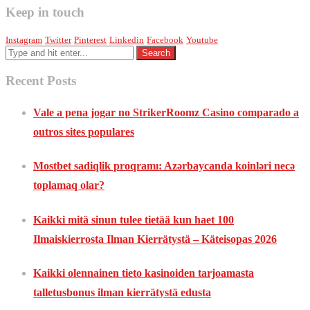
Keep in touch
Instagram
Twitter
Pinterest
Linkedin
Facebook
Youtube
Recent Posts
Vale a pena jogar no StrikerRoomz Casino comparado a
outros sites populares
Mostbet sadiqlik proqramı: Azərbaycanda koinləri necə
toplamaq olar?
Kaikki mitä sinun tulee tietää kun haet 100
Ilmaiskierrosta Ilman Kierrätystä – Käteisopas 2026
Kaikki olennainen tieto kasinoiden tarjoamasta
talletusbonus ilman kierrätystä edusta