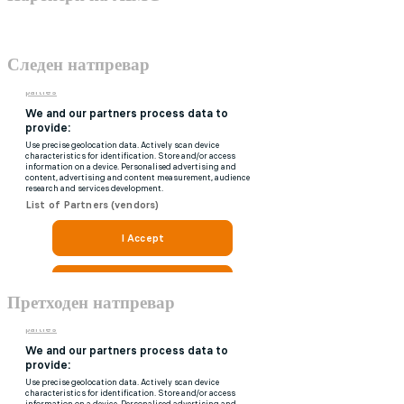
Следен натпревар
Претходен натпревар