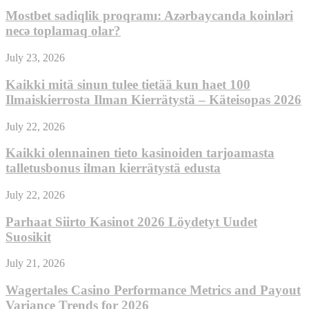
Mostbet sadiqlik proqramı: Azərbaycanda koinləri
necə toplamaq olar?
July 23, 2026
Kaikki mitä sinun tulee tietää kun haet 100
Ilmaiskierrosta Ilman Kierrätystä – Käteisopas 2026
July 22, 2026
Kaikki olennainen tieto kasinoiden tarjoamasta
talletusbonus ilman kierrätystä edusta
July 22, 2026
Parhaat Siirto Kasinot 2026 Löydetyt Uudet
Suosikit
July 21, 2026
Wagertales Casino Performance Metrics and Payout
Variance Trends for 2026