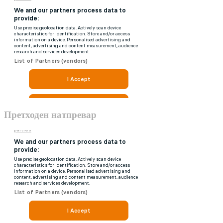
Претходен натпревар