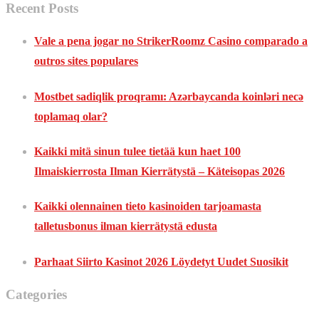
Recent Posts
Vale a pena jogar no StrikerRoomz Casino comparado a
outros sites populares
Mostbet sadiqlik proqramı: Azərbaycanda koinləri necə
toplamaq olar?
Kaikki mitä sinun tulee tietää kun haet 100
Ilmaiskierrosta Ilman Kierrätystä – Käteisopas 2026
Kaikki olennainen tieto kasinoiden tarjoamasta
talletusbonus ilman kierrätystä edusta
Parhaat Siirto Kasinot 2026 Löydetyt Uudet Suosikit
Categories