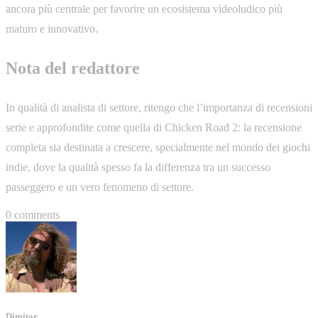
ancora più centrale per favorire un ecosistema videoludico più
maturo e innovativo.
Nota del redattore
In qualità di analista di settore, ritengo che l’importanza di recensioni
serie e approfondite come quella di Chicken Road 2: la recensione
completa sia destinata a crescere, specialmente nel mondo dei giochi
indie, dove la qualità spesso fa la differenza tra un successo
passeggero e un vero fenomeno di settore.
0 comments
Dimitar