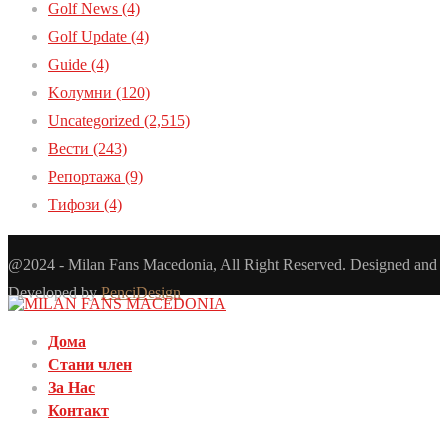
Golf News
(4)
Golf Update
(4)
Guide
(4)
Kолумни
(120)
Uncategorized
(2,515)
Вести
(243)
Репортажа
(9)
Тифози
(4)
@2024 - Milan Fans Macedonia, All Right Reserved. Designed and
Developed by
PenciDesign
Дома
Стани член
За Нас
Контакт