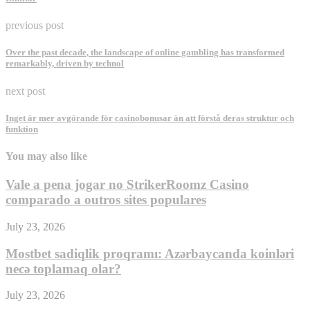
previous post
Over the past decade, the landscape of online gambling has transformed
remarkably, driven by technol
next post
Inget är mer avgörande för casinobonusar än att förstå deras struktur och
funktion
You may also like
Vale a pena jogar no StrikerRoomz Casino
comparado a outros sites populares
July 23, 2026
Mostbet sadiqlik proqramı: Azərbaycanda koinləri
necə toplamaq olar?
July 23, 2026