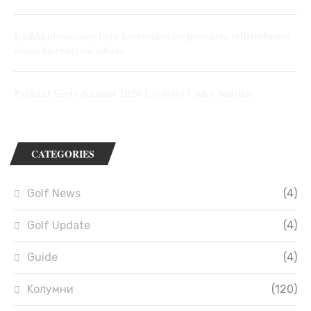
Kaikki olennainen tieto kasinoiden tarjoamasta talletusbonus
ilman kierrätystä edusta
Parhaat Siirto Kasinot 2026 Löydetyt Uudet Suosikit
CATEGORIES
Golf News
(4)
Golf Update
(4)
Guide
(4)
Kолумни
(120)