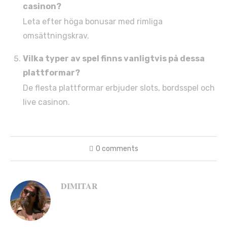
casinon?
Leta efter höga bonusar med rimliga
omsättningskrav.
Vilka typer av spel finns vanligtvis på dessa
plattformar?
De flesta plattformar erbjuder slots, bordsspel och
live casinon.
0 comments
DIMITAR