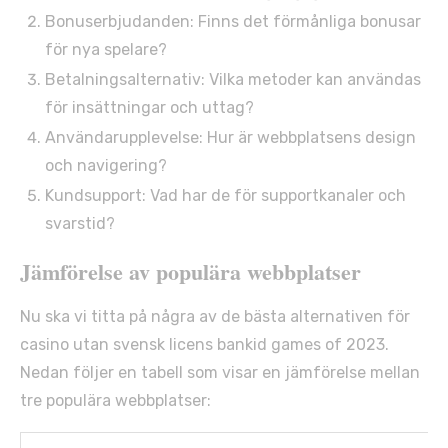
Bonuserbjudanden: Finns det förmånliga bonusar
för nya spelare?
Betalningsalternativ: Vilka metoder kan användas
för insättningar och uttag?
Användarupplevelse: Hur är webbplatsens design
och navigering?
Kundsupport: Vad har de för supportkanaler och
svarstid?
Jämförelse av populära webbplatser
Nu ska vi titta på några av de bästa alternativen för
casino utan svensk licens bankid games of 2023.
Nedan följer en tabell som visar en jämförelse mellan
tre populära webbplatser: