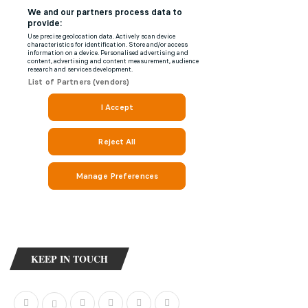
KEEP IN TOUCH