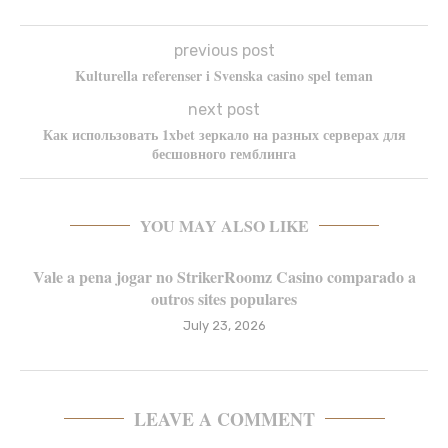
previous post
Kulturella referenser i Svenska casino spel teman
next post
Как использовать 1xbet зеркало на разных серверах для
бесшовного гемблинга
YOU MAY ALSO LIKE
Vale a pena jogar no StrikerRoomz Casino comparado a
outros sites populares
July 23, 2026
LEAVE A COMMENT