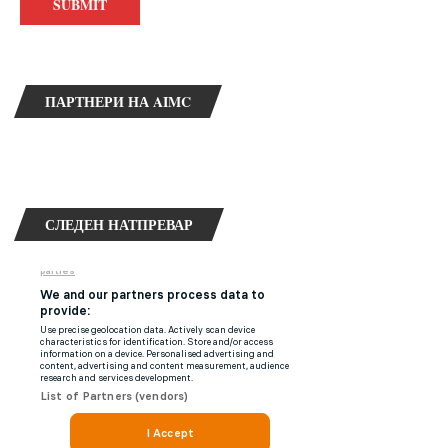
ПАРТНЕРИ НА AIMC
СЛЕДЕН НАТПРЕВАР