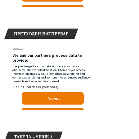
ПРЕТХОДЕН НАТПРЕВАР
ТАБЕЛА – SERIE A