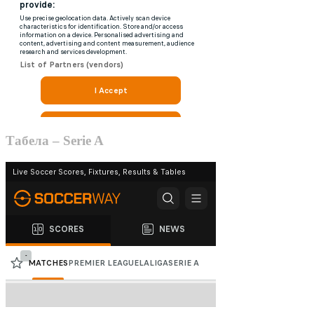
Табела – Serie A