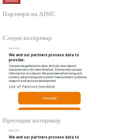
Партнери на AIMC
Следен натпревар
Претходен натпревар