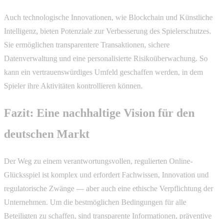
Auch technologische Innovationen, wie Blockchain und Künstliche
Intelligenz, bieten Potenziale zur Verbesserung des Spielerschutzes.
Sie ermöglichen transparentere Transaktionen, sichere
Datenverwaltung und eine personalisierte Risikoüberwachung. So
kann ein vertrauenswürdiges Umfeld geschaffen werden, in dem
Spieler ihre Aktivitäten kontrollieren können.
Fazit: Eine nachhaltige Vision für den
deutschen Markt
Der Weg zu einem verantwortungsvollen, regulierten Online-
Glücksspiel ist komplex und erfordert Fachwissen, Innovation und
regulatorische Zwänge — aber auch eine ethische Verpflichtung der
Unternehmen. Um die bestmöglichen Bedingungen für alle
Beteiligten zu schaffen, sind transparente Informationen, präventive