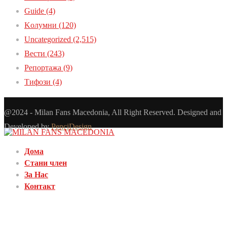
Guide
(4)
Kолумни
(120)
Uncategorized
(2,515)
Вести
(243)
Репортажа
(9)
Тифози
(4)
@2024 - Milan Fans Macedonia, All Right Reserved. Designed and
Developed by
PenciDesign
Дома
Стани член
За Нас
Контакт