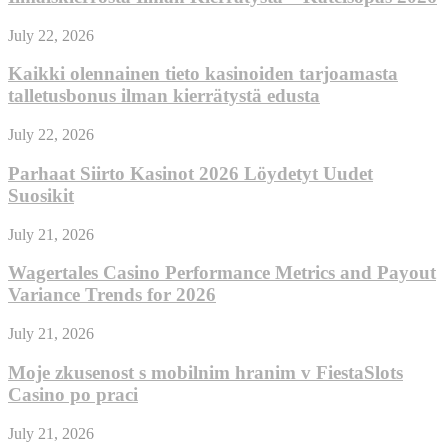
July 22, 2026
Kaikki olennainen tieto kasinoiden tarjoamasta
talletusbonus ilman kierrätystä edusta
July 22, 2026
Parhaat Siirto Kasinot 2026 Löydetyt Uudet
Suosikit
July 21, 2026
Wagertales Casino Performance Metrics and Payout
Variance Trends for 2026
July 21, 2026
Moje zkusenost s mobilnim hranim v FiestaSlots
Casino po praci
July 21, 2026