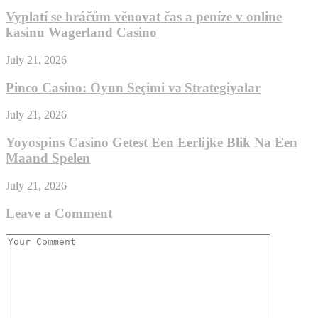
Vyplatí se hráčům věnovat čas a peníze v online
kasinu Wagerland Casino
July 21, 2026
Pinco Casino: Oyun Seçimi və Strategiyalar
July 21, 2026
Yoyospins Casino Getest Een Eerlijke Blik Na Een
Maand Spelen
July 21, 2026
Leave a Comment