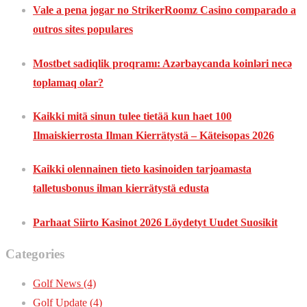
Vale a pena jogar no StrikerRoomz Casino comparado a
outros sites populares
Mostbet sadiqlik proqramı: Azərbaycanda koinləri necə
toplamaq olar?
Kaikki mitä sinun tulee tietää kun haet 100
Ilmaiskierrosta Ilman Kierrätystä – Käteisopas 2026
Kaikki olennainen tieto kasinoiden tarjoamasta
talletusbonus ilman kierrätystä edusta
Parhaat Siirto Kasinot 2026 Löydetyt Uudet Suosikit
Categories
Golf News
(4)
Golf Update
(4)