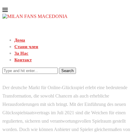
Дома
Стани член
За Нас
Контакт
Search
Der deutsche Markt für Online-Glücksspiel erlebt eine bedeutende
Transformation, die sowohl Chancen als auch erhebliche
Herausforderungen mit sich bringt. Mit der Einführung des neuen
Glücksspielstaatsvertrags im Juli 2021 sind die Weichen für einen
regulierten, sicheren und verantwortungsvollen Spielraum gestellt
worden. Doch wie können Anbieter und Spieler gleichermaßen von