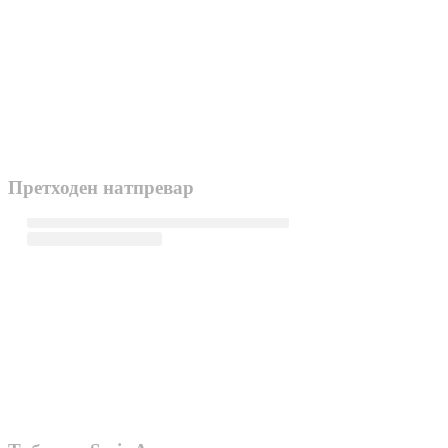
Претходен натпревар