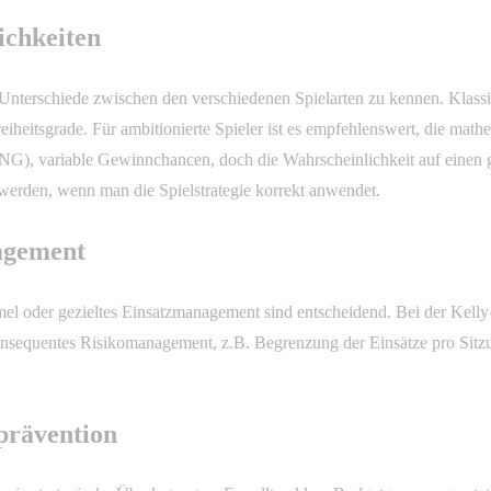
ichkeiten
e Unterschiede zwischen den verschiedenen Spielarten zu kennen. Klass
eiheitsgrade. Für ambitionierte Spieler ist es empfehlenswert, die mat
, variable Gewinnchancen, doch die Wahrscheinlichkeit auf einen gr
t werden, wenn man die Spielstrategie korrekt anwendet.
agement
el oder gezieltes Einsatzmanagement sind entscheidend. Bei der Kelly
onsequentes Risikomanagement, z.B. Begrenzung der Einsätze pro Sitzu
prävention