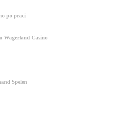
no po praci
inu Wagerland Casino
aand Spelen