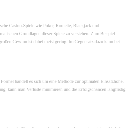
ische Casino-Spiele wie Poker, Roulette, Blackjack und
hematischen Grundlagen dieser Spiele zu verstehen. Zum Beispiel
oßen Gewinn ist dabei meist gering. Im Gegensatz dazu kann bei
-Formel handelt es sich um eine Methode zur optimalen Einsatzhöhe,
ng, kann man Verluste minimieren und die Erfolgschancen langfristig