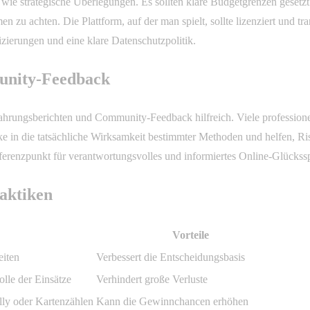
 wie strategische Überlegungen. Es sollten klare Budgetgrenzen gesetz
men zu achten. Die Plattform, auf der man spielt, sollte lizenziert und 
fizierungen und eine klare Datenschutzpolitik.
unity-Feedback
ahrungsberichten und Community-Feedback hilfreich. Viele professionel
cke in die tatsächliche Wirksamkeit bestimmter Methoden und helfen, Ri
eferenzpunkt für verantwortungsvolles und informiertes Online-Glücksspi
aktiken
Vorteile
eiten
Verbessert die Entscheidungsbasis
lle der Einsätze
Verhindert große Verluste
y oder Kartenzählen
Kann die Gewinnchancen erhöhen