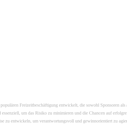
r populären Freizeitbeschäftigung entwickelt, die sowohl Sponsoren als
essenziell, um das Risiko zu minimieren und die Chancen auf erfolgre
ise zu entwickeln, um verantwortungsvoll und gewinnorientiert zu agie