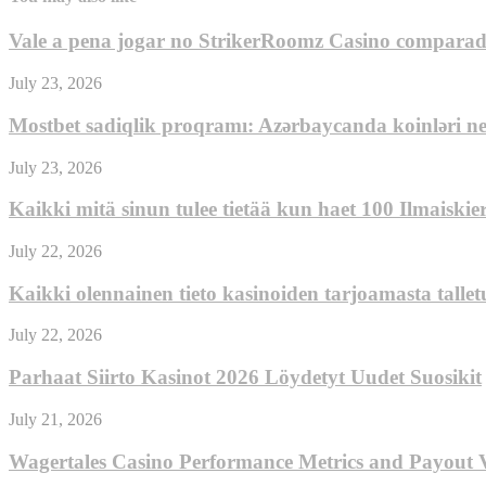
Vale a pena jogar no StrikerRoomz Casino comparado 
July 23, 2026
Mostbet sadiqlik proqramı: Azərbaycanda koinləri n
July 23, 2026
Kaikki mitä sinun tulee tietää kun haet 100 Ilmaiski
July 22, 2026
Kaikki olennainen tieto kasinoiden tarjoamasta talle
July 22, 2026
Parhaat Siirto Kasinot 2026 Löydetyt Uudet Suosikit
July 21, 2026
Wagertales Casino Performance Metrics and Payout V