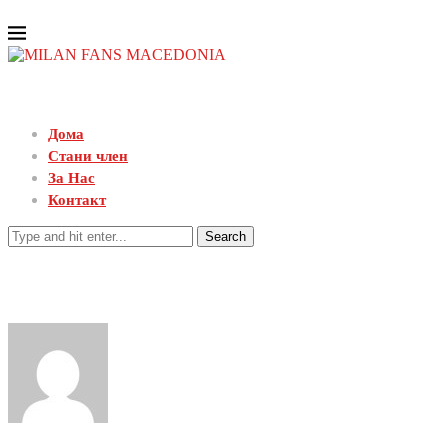
Дома
Стани член
За Нас
Контакт
Search