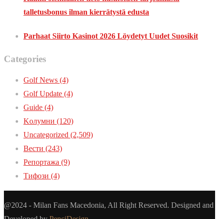
talletusbonus ilman kierrätystä edusta
Parhaat Siirto Kasinot 2026 Löydetyt Uudet Suosikit
Categories
Golf News
(4)
Golf Update
(4)
Guide
(4)
Kолумни
(120)
Uncategorized
(2,509)
Вести
(243)
Репортажа
(9)
Тифози
(4)
@2024 - Milan Fans Macedonia, All Right Reserved. Designed and
Developed by
PenciDesign