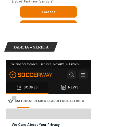
ТАБЕЛА – SERIE A