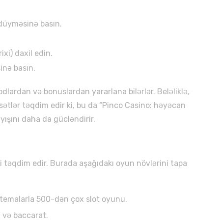
 düyməsinə basın.
xi) daxil edin.
inə basın.
dlardan və bonuslardan yararlana bilərlər. Beləliklə,
sətlər təqdim edir ki, bu da “Pinco Casino: həyəcan
ışını daha da gücləndirir.
 təqdim edir. Burada aşağıdakı oyun növlərini tapa
 temalarla 500-dən çox slot oyunu.
et və baccarat.