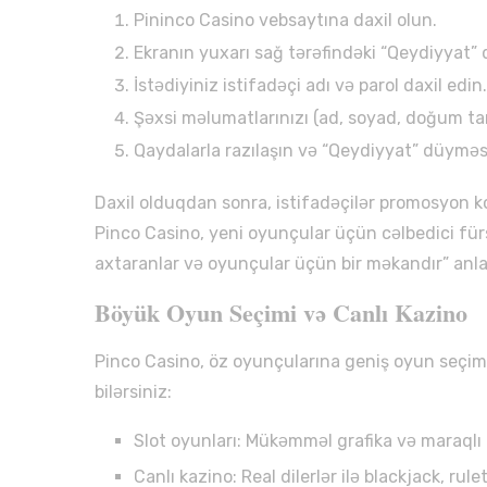
Pininco Casino vebsaytına daxil olun.
Ekranın yuxarı sağ tərəfindəki “Qeydiyyat”
İstədiyiniz istifadəçi adı və parol daxil edin.
Şəxsi məlumatlarınızı (ad, soyad, doğum tari
Qaydalarla razılaşın və “Qeydiyyat” düyməs
Daxil olduqdan sonra, istifadəçilər promosyon ko
Pinco Casino, yeni oyunçular üçün cəlbedici für
axtaranlar və oyunçular üçün bir məkandır” anlay
Böyük Oyun Seçimi və Canlı Kazino
Pinco Casino, öz oyunçularına geniş oyun seçimi
bilərsiniz:
Slot oyunları: Mükəmməl grafika və maraqlı
Canlı kazino: Real dilerlər ilə blackjack, rul