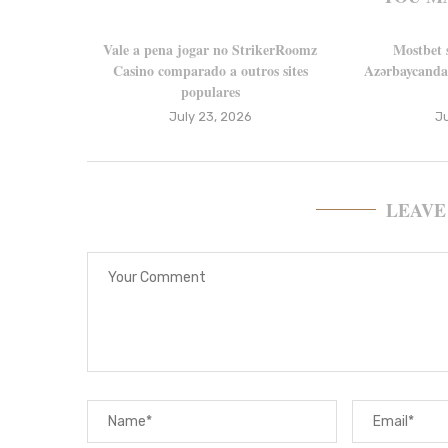
Vale a pena jogar no StrikerRoomz
Mostbet 
Casino comparado a outros sites
Azərbaycanda 
populares
July 23, 2026
J
LEAVE