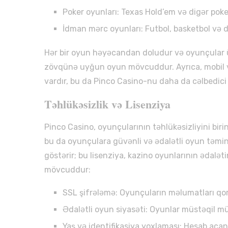
Poker oyunları: Texas Hold’em və digər poker
İdman mərc oyunları: Futbol, basketbol və 
Hər bir oyun həyəcandan doludur və oyunçular 
zövqünə uyğun oyun mövcuddur. Ayrıca, mobil ve
vardır, bu da Pinco Casino-nu daha da cəlbedici
Təhlükəsizlik və Lisenziya
Pinco Casino, oyunçularının təhlükəsizliyini birin
bu da oyunçulara güvənli və ədalətli oyun təmin 
göstərir; bu lisenziya, kazino oyunlarının ədaləti
mövcuddur:
SSL şifrələmə: Oyunçuların məlumatları qo
Ədalətli oyun siyasəti: Oyunlar müstəqil müf
Yaş və identifikasiya yoxlaması: Hesab açanl