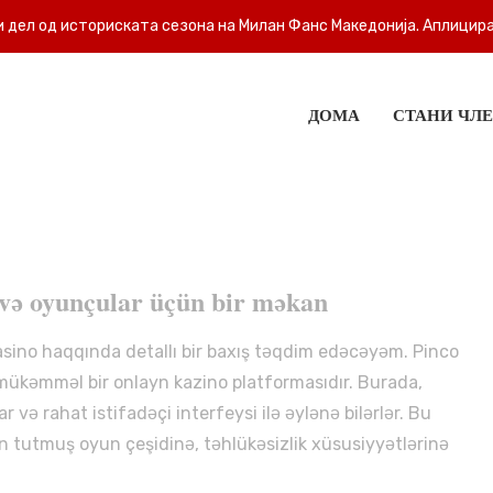
 дел од историската сезона на Милан Фанс Македонија. Аплицира
ДОМА
СТАНИ ЧЛ
 və oyunçular üçün bir məkan
asino haqqında detallı bir baxış təqdim edəcəyəm. Pinco
ükəmməl bir onlayn kazino platformasıdır. Burada,
r və rahat istifadəçi interfeysi ilə əylənə bilərlər. Bu
 tutmuş oyun çeşidinə, təhlükəsizlik xüsusiyyətlərinə