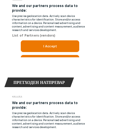
ПРЕТХОДЕН НАТПРЕВАР