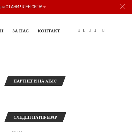
ј и СТАНИ ЧЛЕН СЕГА!
⭐
ЕН
ЗА НАС
КОНТАКТ
ПАРТНЕРИ НА AIMC
СЛЕДЕН НАТПРЕВАР