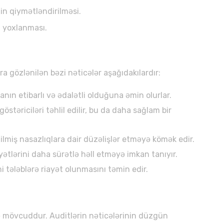
in qiymətləndirilməsi.
 yoxlanması.
a gözlənilən bəzi nəticələr aşağıdakılardır:
anın etibarlı və ədalətli olduğuna əmin olurlar.
stəriciləri təhlil edilir, bu da daha sağlam bir
ilmiş nasazlıqlara dair düzəlişlər etməyə kömək edir.
yətlərini daha sürətlə həll etməyə imkan tanıyır.
 tələblərə riayət olunmasını təmin edir.
də mövcuddur. Auditlərin nəticələrinin düzgün