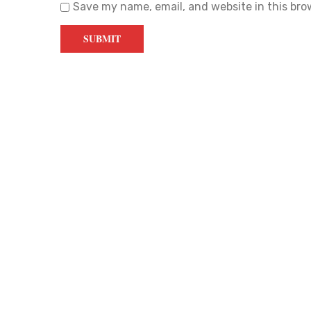
Save my name, email, and website in this bro