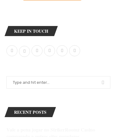
KEEP IN TOUCH
RECENT POSTS
Vale a pena jogar no StrikerRoomz Casino
comparado a outros sites populares