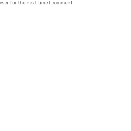
wser for the next time I comment.