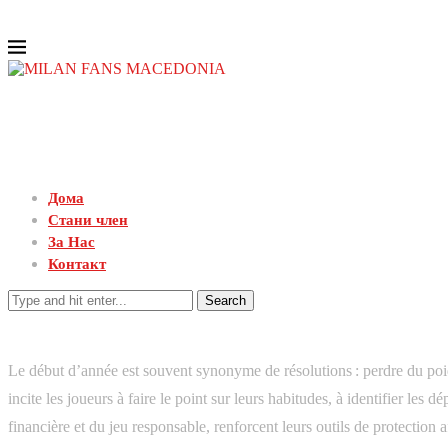
Дома
Стани член
За Нас
Контакт
Search
Le début d’année est souvent synonyme de résolutions : perdre du poid
incite les joueurs à faire le point sur leurs habitudes, à identifier les
financière et du jeu responsable, renforcent leurs outils de protection