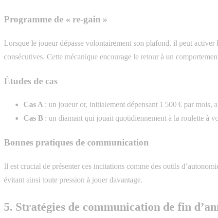
Programme de « re‑gain »
Lorsque le joueur dépasse volontairement son plafond, il peut activer 
consécutives. Cette mécanique encourage le retour à un comportement
Études de cas
Cas A
: un joueur or, initialement dépensant 1 500 € par mois, a
Cas B
: un diamant qui jouait quotidiennement à la roulette à v
Bonnes pratiques de communication
Il est crucial de présenter ces incitations comme des outils d’autono
évitant ainsi toute pression à jouer davantage.
5. Stratégies de communication de fin d’an