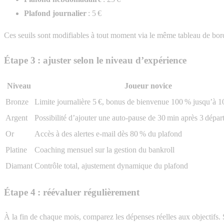
Plafond journalier
: 5 €
Ces seuils sont modifiables à tout moment via le même tableau de bor
Étape 3 : ajuster selon le niveau d’expérience
Niveau
Joueur novice
Bronze
Limite journalière 5 €, bonus de bienvenue 100 % jusqu’à 1
Argent
Possibilité d’ajouter une auto‑pause de 30 min après 3 dépar
Or
Accès à des alertes e‑mail dès 80 % du plafond
Platine
Coaching mensuel sur la gestion du bankroll
Diamant
Contrôle total, ajustement dynamique du plafond
Étape 4 : réévaluer régulièrement
À la fin de chaque mois, comparez les dépenses réelles aux objectifs