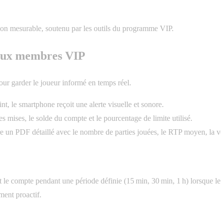
tion mesurable, soutenu par les outils du programme VIP.
s aux membres VIP
ur garder le joueur informé en temps réel.
nt, le smartphone reçoit une alerte visuelle et sonore.
des mises, le solde du compte et le pourcentage de limite utilisé.
 un PDF détaillé avec le nombre de parties jouées, le RTP moyen, la volat
le compte pendant une période définie (15 min, 30 min, 1 h) lorsque le j
ment proactif.