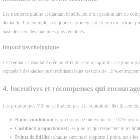
Les membres platine et diamant bénéficient d’un gestionnaire de compt
demande. Par exemple, si le joueur commence à jouer à un jackpot pro
basculer vers des machines plus rentables.
Impact psychologique
Le feedback instantané crée un effet de « frein cognitif » : le joueu
exposés à des alertes push réduisent leurs sessions de 12 % en moyenne
4. Incentives et récompenses qui encourage
Les programmes VIP ne se limitent pas à la contrainte ; ils utilisent éga
Bonus conditionnels
: un bonus de bienvenue de 100 % jusqu’à
Cashback proportionnel
: les joueurs qui respectent leurs lim
Points de fidélité
: chaque euro misé rapporte 1 point, mais les p