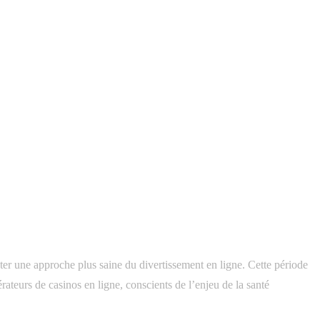
er une approche plus saine du divertissement en ligne. Cette période
érateurs de casinos en ligne, conscients de l’enjeu de la santé