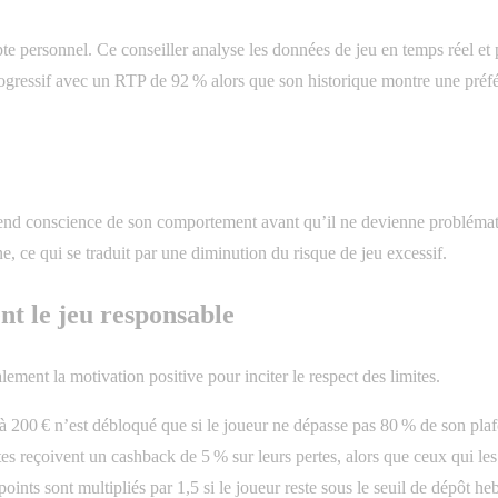
e personnel. Ce conseiller analyse les données de jeu en temps réel et
gressif avec un RTP de 92 % alors que son historique montre une préfé
r prend conscience de son comportement avant qu’il ne devienne probléma
, ce qui se traduit par une diminution du risque de jeu excessif.
nt le jeu responsable
lement la motivation positive pour inciter le respect des limites.
 200 € n’est débloqué que si le joueur ne dépasse pas 80 % de son plaf
ites reçoivent un cashback de 5 % sur leurs pertes, alors que ceux qui l
oints sont multipliés par 1,5 si le joueur reste sous le seuil de dépôt h