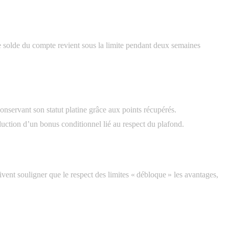
le solde du compte revient sous la limite pendant deux semaines
conservant son statut platine grâce aux points récupérés.
duction d’un bonus conditionnel lié au respect du plafond.
ent souligner que le respect des limites « débloque » les avantages,