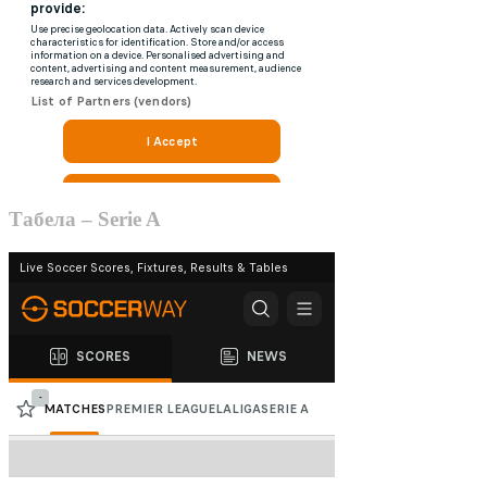
Табела – Serie A