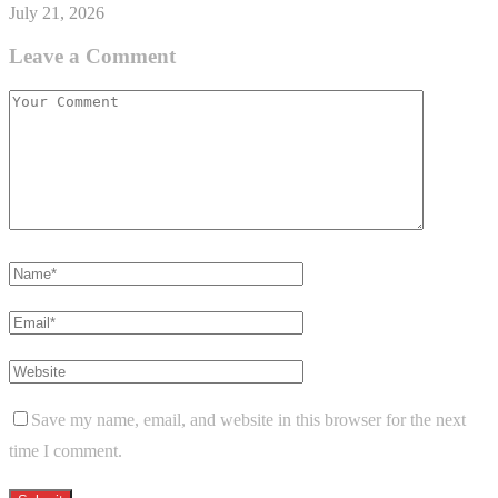
July 21, 2026
Leave a Comment
Save my name, email, and website in this browser for the next
time I comment.