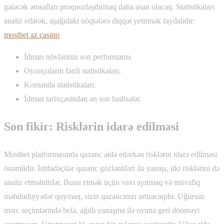
gələcək əmsalları proqnozlaşdırmaq daha asan olacaq. Statistikaları
analiz edərək, aşağıdakı nöqtələrə diqqət yetirmək faydalıdır:
mostbet az casino
İdman növlərinin son performansı.
Oyunçuların fərdi statistikaları.
Komanda statistikaları.
İdman tarixçəsindən ən son hadisələr.
Son fikir: Risklərin idarə edilməsi
Mostbet platformasında qazanc əldə edərkən risklərin idarə edilməsi
önəmlidir. İstifadəçilər qazanc gözləntiləri ilə yanaşı, itki risklərini də
analiz etməlidirlər. Bunu etmək üçün vaxt ayırmaq və müvafiq
məhdudiyyətlər qoymaq, sizin qazancınızı artıracaqdır. Uğursuz
mərc seçimlərində belə, ağıllı yanaşma ilə oyuna geri dönməyi