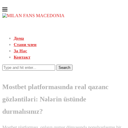
Дома
Стани член
За Нас
Контакт
Search
Mostbet platformasında real qazanc
gözləntiləri: Nələrin üstünde
durmalısınız?
Mostbet platforması, onlayn qumar dünyasında populyarlaşmış bir