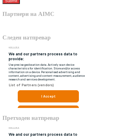
Партнери на AIMC
Следен натпревар
Претходен натпревар