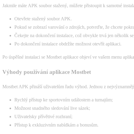
Jakmile máte APK soubor stažený, můžete přistoupit k samotné instalaci
Otevřete stažený soubor APK.
Pokud se zobrazí varování o zdrojích, potvrďte, že chcete pokra
Čekejte na dokončení instalace, což obvykle trvá jen několik s
Po dokončení instalace obdržíte možnost otevřít aplikaci.
Po úspěšné instalaci se Mostbet aplikace objeví ve vašem menu aplikac
Výhody používání aplikace Mostbet
Mostbet APK přináší uživatelům řadu výhod. Jednou z nejvýznamnějších
Rychlý přístup ke sportovním událostem a turnajům;
Možnost snadného sledování live sázek;
Uživatelsky přívětivé rozhraní;
Přístup k exkluzivním nabídkám a bonusům.