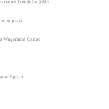
ariance Trends for 2026
no po praci
inu Wagerland Casino
aand Spelen