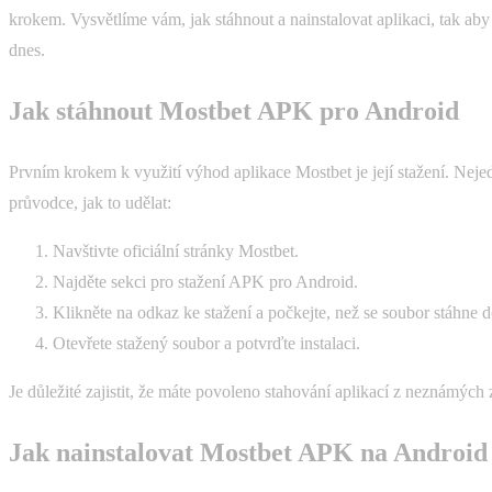
krokem. Vysvětlíme vám, jak stáhnout a nainstalovat aplikaci, tak aby 
dnes.
Jak stáhnout Mostbet APK pro Android
Prvním krokem k využití výhod aplikace Mostbet je její stažení. Neje
průvodce, jak to udělat:
Navštivte oficiální stránky Mostbet.
Najděte sekci pro stažení APK pro Android.
Klikněte na odkaz ke stažení a počkejte, než se soubor stáhne d
Otevřete stažený soubor a potvrďte instalaci.
Je důležité zajistit, že máte povoleno stahování aplikací z neznámých
Jak nainstalovat Mostbet APK na Android