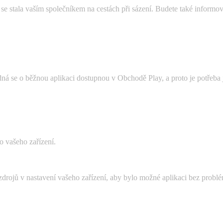
se stala vaším společníkem na cestách při sázení. Budete také informová
dná se o běžnou aplikaci dostupnou v Obchodě Play, a proto je potřeba 
o vašeho zařízení.
 zdrojů v nastavení vašeho zařízení, aby bylo možné aplikaci bez problé