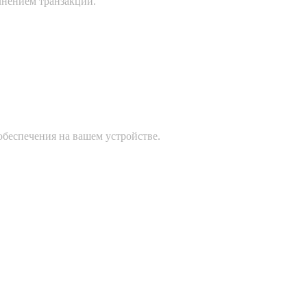
лнением транзакции.
беспечения на вашем устройстве.