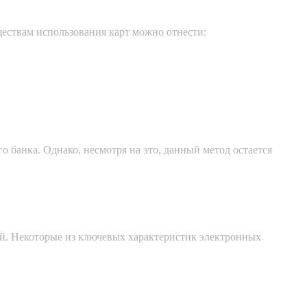
ествам использования карт можно отнести:
 банка. Однако, несмотря на это, данный метод остается
й. Некоторые из ключевых характеристик электронных