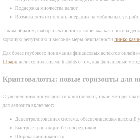
Поддержка множества валют
Возможность исполнять операции на мобильных устройс
Таким образом, выбор электронного кошелька как способа депо
хорошую репутацию и высокие меры безопасности
пинко кази
Для более глубокого понимания финансовых аспектов онлайн-
Шварц
делится полезными insights о том, как финансовые мето
Криптовалюты: новые горизонты для и
С увеличением популярности криптовалют, такие методы плате
для депозита включают:
Децентрализованная система, обеспечивающая высокий у
Быстрые транзакции без посредников
Широкая анонимность