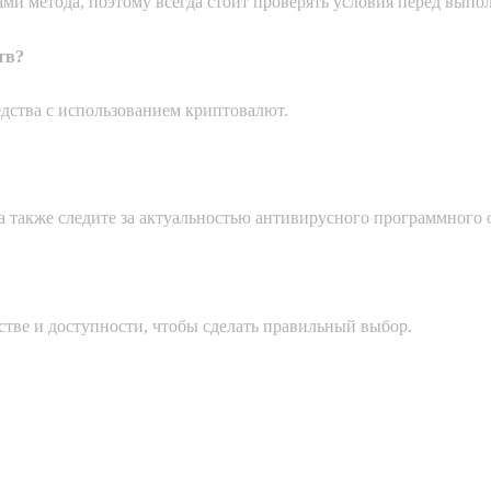
ми метода, поэтому всегда стоит проверять условия перед выпо
тв?
едства с использованием криптовалют.
также следите за актуальностью антивирусного программного о
бстве и доступности, чтобы сделать правильный выбор.