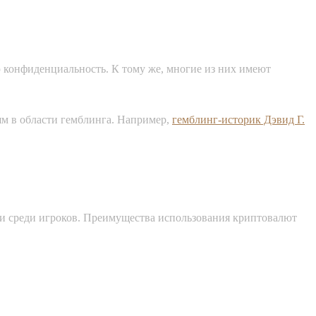
ю конфиденциальность. К тому же, многие из них имеют
ям в области гемблинга. Например,
гемблинг-историк Дэвид Г.
ыми среди игроков. Преимущества использования криптовалют