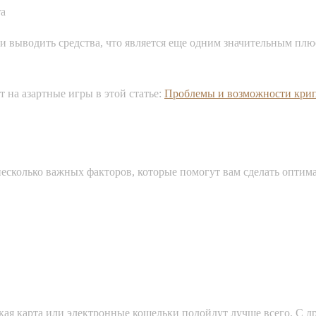
та
 выводить средства, что является еще одним значительным плюс
 на азартные игры в этой статье:
Проблемы и возможности крип
несколько важных факторов, которые помогут вам сделать оптим
ая карта или электронные кошельки подойдут лучше всего. С др