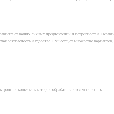
 зависит от ваших личных предпочтений и потребностей. Незави
ючая безопасность и удобство. Существует множество вариантов
ектронные кошельки, которые обрабатываются мгновенно.