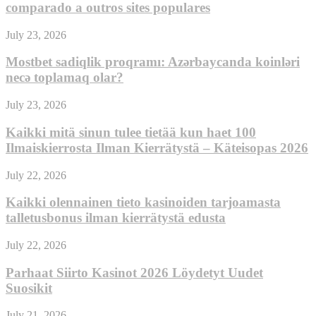
comparado a outros sites populares
July 23, 2026
Mostbet sadiqlik proqramı: Azərbaycanda koinləri
necə toplamaq olar?
July 23, 2026
Kaikki mitä sinun tulee tietää kun haet 100
Ilmaiskierrosta Ilman Kierrätystä – Käteisopas 2026
July 22, 2026
Kaikki olennainen tieto kasinoiden tarjoamasta
talletusbonus ilman kierrätystä edusta
July 22, 2026
Parhaat Siirto Kasinot 2026 Löydetyt Uudet
Suosikit
July 21, 2026