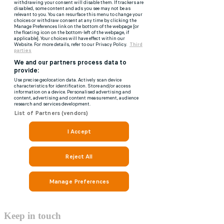
Keep in touch