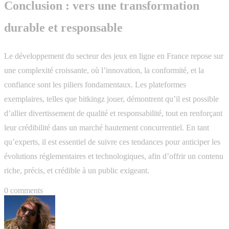
Conclusion : vers une transformation
durable et responsable
Le développement du secteur des jeux en ligne en France repose sur
une complexité croissante, où l’innovation, la conformité, et la
confiance sont les piliers fondamentaux. Les plateformes
exemplaires, telles que bitkingz jouer, démontrent qu’il est possible
d’allier divertissement de qualité et responsabilité, tout en renforçant
leur crédibilité dans un marché hautement concurrentiel. En tant
qu’experts, il est essentiel de suivre ces tendances pour anticiper les
évolutions réglementaires et technologiques, afin d’offrir un contenu
riche, précis, et crédible à un public exigeant.
0 comments