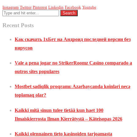
Instagram
Twitter
Pinterest
Linkedin
Facebook
Youtube
Recent Posts
Как скачать 1хБет на Андроид последней версии без
вирусов
Vale a pena jogar no StrikerRoomz Casino comparado a
outros sites populares
Mostbet sadiqlik proqramı: Azərbaycanda koinləri necə
toplamaq olar?
Kaikki mitä sinun tulee tietää kun haet 100
Ilmaiskierrosta Ilman Kierrätystä – Käteisopas 2026
Kaikki olennainen tieto kasinoiden tarjoamasta