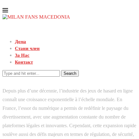
Дома
Стани член
За Нас
Контакт
Search
Depuis plus d’une décennie, l’industrie des jeux de hasard en ligne
connaît une croissance exponentielle à l’échelle mondiale. En
France, l’essor du numérique a permis de redéfinir le paysage du
divertissement, avec une augmentation constante du nombre de
plateformes légales et innovantes. Cependant, cette expansion rapide
soulève aussi des défis majeurs en termes de régulation, de sécurité,