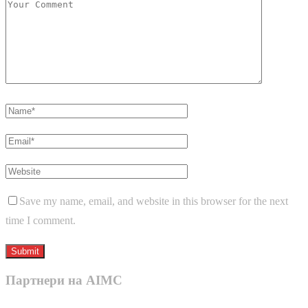
Save my name, email, and website in this browser for the next
time I comment.
Партнери на AIMC