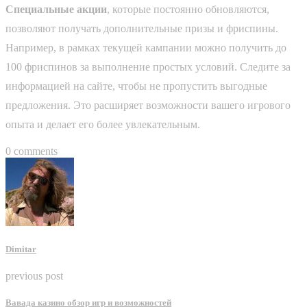
Специальные акции
, которые постоянно обновляются,
позволяют получать дополнительные призы и фриспины.
Например, в рамках текущей кампании можно получить до
100 фриспинов за выполнение простых условий. Следите за
информацией на сайте, чтобы не пропустить выгодные
предложения. Это расширяет возможности вашего игрового
опыта и делает его более увлекательным.
0 comments
Dimitar
previous post
Вавада казино обзор игр и возможностей