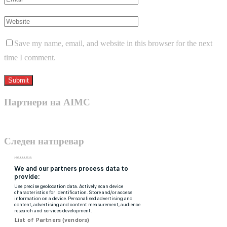
Save my name, email, and website in this browser for the next
time I comment.
Партнери на AIMC
Следен натпревар