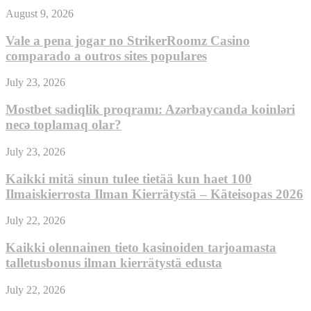
August 9, 2026
Vale a pena jogar no StrikerRoomz Casino
comparado a outros sites populares
July 23, 2026
Mostbet sadiqlik proqramı: Azərbaycanda koinləri
necə toplamaq olar?
July 23, 2026
Kaikki mitä sinun tulee tietää kun haet 100
Ilmaiskierrosta Ilman Kierrätystä – Käteisopas 2026
July 22, 2026
Kaikki olennainen tieto kasinoiden tarjoamasta
talletusbonus ilman kierrätystä edusta
July 22, 2026