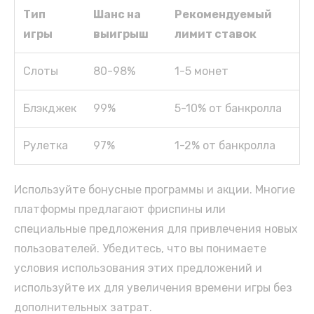
Тип
Шанс на
Рекомендуемый
игры
выигрыш
лимит ставок
Слоты
80-98%
1-5 монет
Блэкджек
99%
5-10% от банкролла
Рулетка
97%
1-2% от банкролла
Используйте бонусные программы и акции. Многие
платформы предлагают фриспины или
специальные предложения для привлечения новых
пользователей. Убедитесь, что вы понимаете
условия использования этих предложений и
используйте их для увеличения времени игры без
дополнительных затрат.