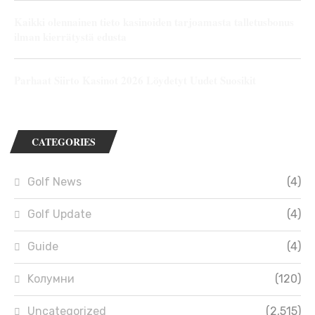
Kaikki olennainen tieto kasinoiden tarjoamasta talletusbonus
ilman kierrätystä edusta
Parhaat Siirto Kasinot 2026 Löydetyt Uudet Suosikit
CATEGORIES
Golf News
(4)
Golf Update
(4)
Guide
(4)
Kолумни
(120)
Uncategorized
(2,515)