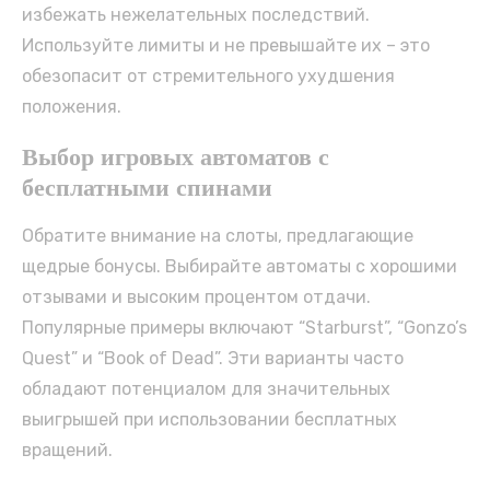
избежать нежелательных последствий.
Используйте лимиты и не превышайте их – это
обезопасит от стремительного ухудшения
положения.
Выбор игровых автоматов с
бесплатными спинами
Обратите внимание на слоты, предлагающие
щедрые бонусы. Выбирайте автоматы с хорошими
отзывами и высоким процентом отдачи.
Популярные примеры включают “Starburst”, “Gonzo’s
Quest” и “Book of Dead”. Эти варианты часто
обладают потенциалом для значительных
выигрышей при использовании бесплатных
вращений.