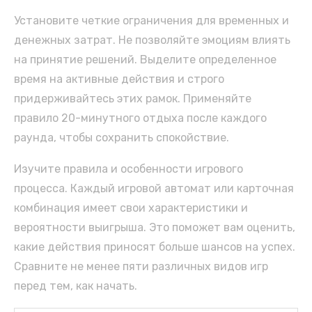
Установите четкие ограничения для временных и
денежных затрат. Не позволяйте эмоциям влиять
на принятие решений. Выделите определенное
время на активные действия и строго
придерживайтесь этих рамок. Применяйте
правило 20-минутного отдыха после каждого
раунда, чтобы сохранить спокойствие.
Изучите правила и особенности игрового
процесса. Каждый игровой автомат или карточная
комбинация имеет свои характеристики и
вероятности выигрыша. Это поможет вам оценить,
какие действия приносят больше шансов на успех.
Сравните не менее пяти различных видов игр
перед тем, как начать.