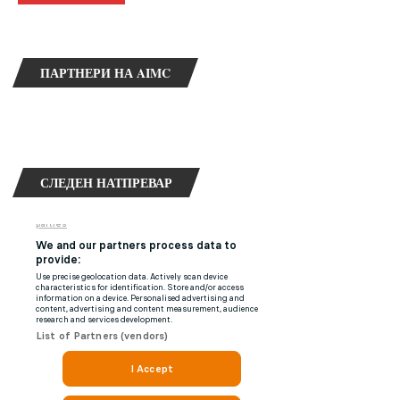
ПАРТНЕРИ НА AIMC
СЛЕДЕН НАТПРЕВАР