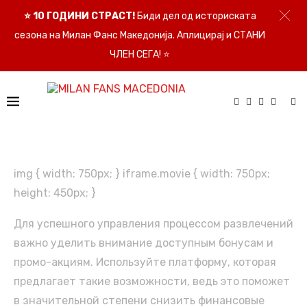
⭐
10 ГОДИНИ СТРАСТ!
Биди дел од историската
сезона на Милан Фанс Македонија. Аплицирај и СТАНИ
ЧЛЕН СЕГА!
⭐
img { width: 750px; } iframe.movie { width: 750px;
height: 450px; }
Для успешного управления процессом развлечений
важно уделить внимание доступным бонусам и
промо-акциям. Используйте платформу, которая
предлагает такие возможности, ведь это поможет
в значительной степени снизить финансовые