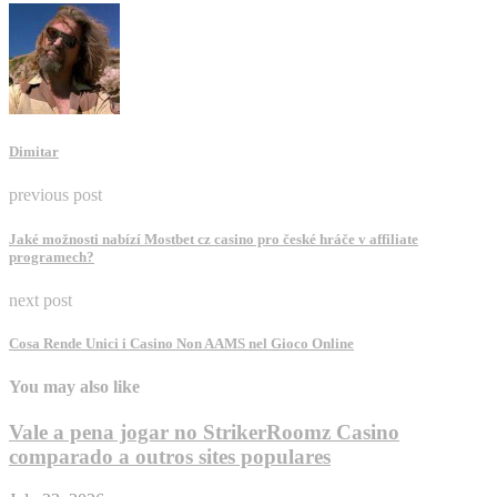
Dimitar
previous post
Jaké možnosti nabízí Mostbet cz casino pro české hráče v affiliate
programech?
next post
Cosa Rende Unici i Casino Non AAMS nel Gioco Online
You may also like
Vale a pena jogar no StrikerRoomz Casino
comparado a outros sites populares