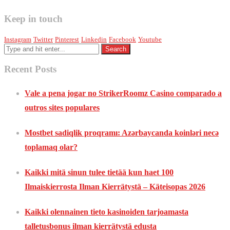
Keep in touch
Instagram
Twitter
Pinterest
Linkedin
Facebook
Youtube
Recent Posts
Vale a pena jogar no StrikerRoomz Casino comparado a
outros sites populares
Mostbet sadiqlik proqramı: Azərbaycanda koinləri necə
toplamaq olar?
Kaikki mitä sinun tulee tietää kun haet 100
Ilmaiskierrosta Ilman Kierrätystä – Käteisopas 2026
Kaikki olennainen tieto kasinoiden tarjoamasta
talletusbonus ilman kierrätystä edusta