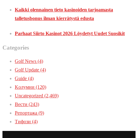
Kaikki olennainen tieto kasinoiden tarjoamasta
talletusbonus ilman kierrätystä edusta
Parhaat Siirto Kasinot 2026 Löydetyt Uudet Suosikit
Categories
Golf News
(4)
Golf Update
(4)
Guide
(4)
Kолумни
(120)
Uncategorized
(2,469)
Вести
(243)
Репортажа
(9)
Тифози
(4)