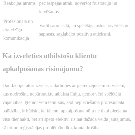
Reakcijas ātrums
pēc iespējas ātrāk, novēršot frustrāciju un
kavēšanos.
Profesionāla un
Vadīt sarunas tā, lai spēlētājs justos novērtēts un
draudzīga
saprasts, saglabājot pozitīvu attieksmi.
komunikācija
Kā izvēlēties atbilstošu klientu
apkalpošanas risinājumu?
Daudzi operatori izvēlas sadarboties ar pieredzējušiem servisiem,
kas nodrošina nepārtrauktu atbalsta līniju, ņemot vērā spēlētāju
vajadzības. Ņemot vērā tehnikas, kad nepieciešama profesionāla
palīdzība, ir būtiski, lai klientu apkalpošana būtu ne tikai pieejama
visu diennakti, bet arī spētu efektīvi risināt dažāda veida jautājumus,
sākot no reģistrācijas problēmām līdz konta drošībai.