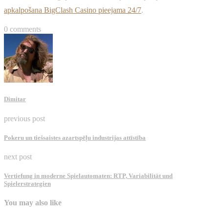
apkalpošana BigClash Casino pieejama 24/7
.
0 comments
Dimitar
previous post
Pokeru un tiešsaistes azartspēļu industrijas attīstība
next post
Vertiefung in moderne Spielautomaten: RTP, Variabilität und
Spielerstrategien
You may also like