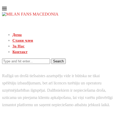
Дома
Стани член
За Нас
Контакт
Search
Ražīgā un drošā tiešsaistes azartspēļu vide ir būtiska ne tikai
spēlētāju izbaudījumam, bet arī licences turētāju un operatoru
uzņēmējdarbības ilgtspējai. Dalībniekiem ir nepieciešama droša,
uzticama un pieejama klientu apkalpošana, lai viņi varētu pilnvērtīgi
izmantot platformu un saņemt nepieciešamo atbalstu jebkurā laikā.