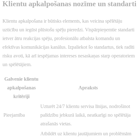
Klientu apkalpošanas nozīme un standarti
Klientu apkalpošana ir būtisks elements, kas veicina spēlētāju
uzticību un iegūst plūstošu spēļu pieredzi. Vispārpieņemtie standarti
ietver ātru reakcijas spēju, profesionālu atbalsta komandu un
efektīvas komunikācijas kanālus. Izpaliekot šo standartus, tiek radīti
risku avoti, kā arī iespējamas intereses nesaskaņas starp operatoriem
un spēlētājiem.
Galvenie klientu
apkalpošanas
Apraksts
kritēriji
Uzturēt 24/7 klientu servisa līnijas, nodrošinot
Pieejamība
palīdzību jebkurā laikā, neatkarīgi no spēlētāja
atrašanās vietas.
Atbildēt uz klientu jautājumiem un problēmām