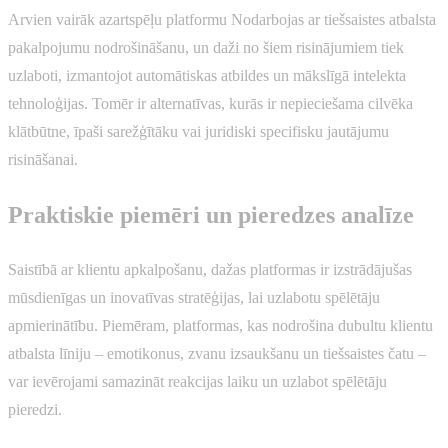
Arvien vairāk azartspēļu platformu Nodarbojas ar tiešsaistes atbalsta
pakalpojumu nodrošināšanu, un daži no šiem risinājumiem tiek
uzlaboti, izmantojot automātiskas atbildes un mākslīgā intelekta
tehnoloģijas. Tomēr ir alternatīvas, kurās ir nepieciešama cilvēka
klātbūtne, īpaši sarežģītāku vai juridiski specifisku jautājumu
risināšanai.
Praktiskie piemēri un pieredzes analīze
Saistībā ar klientu apkalpošanu, dažas platformas ir izstrādājušas
mūsdienīgas un inovatīvas stratēģijas, lai uzlabotu spēlētāju
apmierinātību. Piemēram, platformas, kas nodrošina dubultu klientu
atbalsta līniju – emotikonus, zvanu izsaukšanu un tiešsaistes čatu –
var ievērojami samazināt reakcijas laiku un uzlabot spēlētāju
pieredzi.