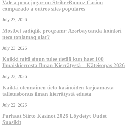
Vale a pena jogar no StrikerRoomz Casino
comparado a outros sites populares
July 23, 2026
Mostbet sadiqlik proqramı: Azərbaycanda koinləri
necə toplamaq olar?
July 23, 2026
Kaikki mitä sinun tulee tietää kun haet 100
Ilmaiskierrosta Ilman Kierrätystä – Käteisopas 2026
July 22, 2026
Kaikki olennainen tieto kasinoiden tarjoamasta
talletusbonus ilman kierrätystä edusta
July 22, 2026
Parhaat Siirto Kasinot 2026 Löydetyt Uudet
Suosikit