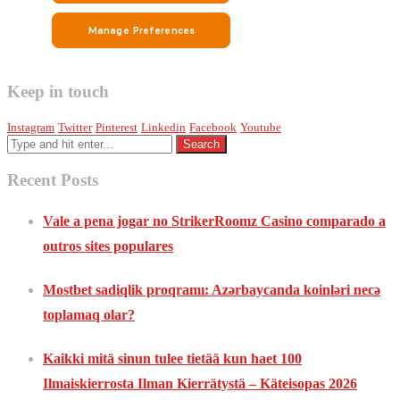
Keep in touch
Instagram
Twitter
Pinterest
Linkedin
Facebook
Youtube
Recent Posts
Vale a pena jogar no StrikerRoomz Casino comparado a
outros sites populares
Mostbet sadiqlik proqramı: Azərbaycanda koinləri necə
toplamaq olar?
Kaikki mitä sinun tulee tietää kun haet 100
Ilmaiskierrosta Ilman Kierrätystä – Käteisopas 2026