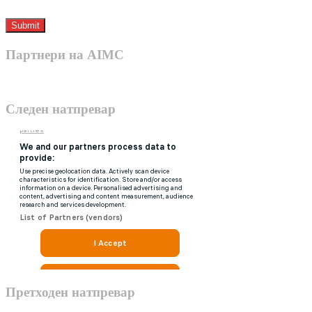
Партнери на AIMC
Следен натпревар
Претходен натпревар