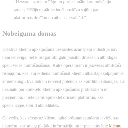
“Uzsvars uz miermīlīgu un profesionālu komunikāciju
rada spēlētājiem pārliecinoši pozitīvu sajūtu par
platformas drošību un atbalsta kvalitāti.”
Nobeiguma domas
Efektīva klientu apkalpošana tiešsaistes azartspēļu industrijā nav
tikai izdevīga, bet kļūst par obligātu prasību drošas un atbildīgas
spēļu vides nodrošināšanai. Katrs operatoram ir jāizvēlas atbilstoši
risinājumi, kas ļauj ikdienā nodrošināt klientu atbalstapakalpojumus
ar nemainīgu kvalitāti un novērst potenciālas konfliktu situācijas. Lai
uzzinātu par konkrētu klientu apkalpošanas protokoliem un
pieejamību, ir ieteicams apmeklēt oficiālo platformu, kas
specializējas šobrīd aktualitātēs.
Ceļvedis, kas vērsts uz klientu apkalpošanas standartu ieviešanas
niansēm, var sniegt plašāku informāciju un ir pieejams šeit:
klientu