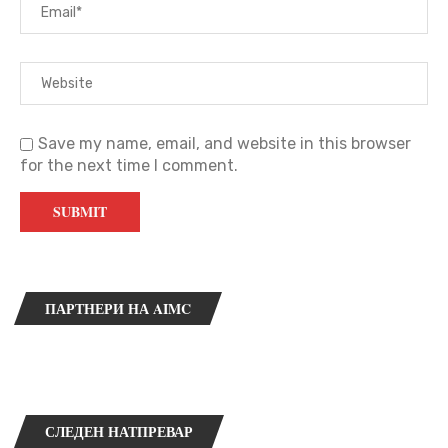
Save my name, email, and website in this browser
for the next time I comment.
ПАРТНЕРИ НА AIMC
СЛЕДЕН НАТПРЕВАР