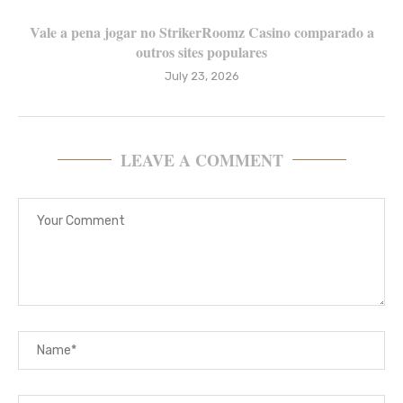
Vale a pena jogar no StrikerRoomz Casino comparado a
outros sites populares
July 23, 2026
LEAVE A COMMENT