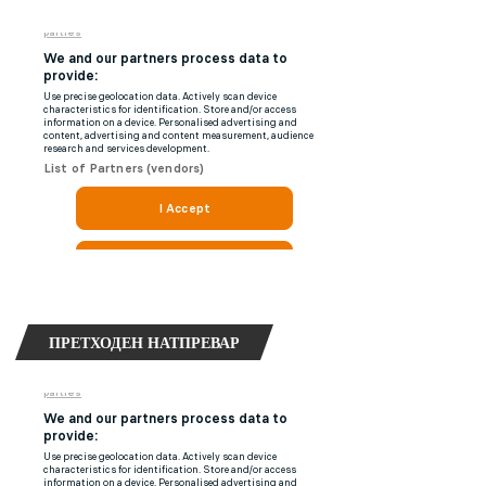
ПРЕТХОДЕН НАТПРЕВАР