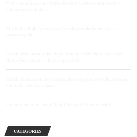
Vale a pena jogar no StrikerRoomz Casino comparado a
outros sites populares
Mostbet sadiqlik proqramı: Azərbaycanda koinləri necə
toplamaq olar?
Kaikki mitä sinun tulee tietää kun haet 100 Ilmaiskierrosta
Ilman Kierrätystä – Käteisopas 2026
Kaikki olennainen tieto kasinoiden tarjoamasta talletusbonus
ilman kierrätystä edusta
Parhaat Siirto Kasinot 2026 Löydetyt Uudet Suosikit
CATEGORIES