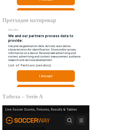
Претходен натпревар
Табела – Serie A