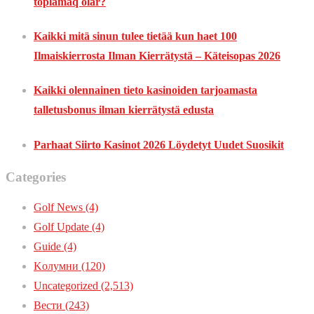
toplamaq olar?
Kaikki mitä sinun tulee tietää kun haet 100
Ilmaiskierrosta Ilman Kierrätystä – Käteisopas 2026
Kaikki olennainen tieto kasinoiden tarjoamasta
talletusbonus ilman kierrätystä edusta
Parhaat Siirto Kasinot 2026 Löydetyt Uudet Suosikit
Categories
Golf News
(4)
Golf Update
(4)
Guide
(4)
Kолумни
(120)
Uncategorized
(2,513)
Вести
(243)