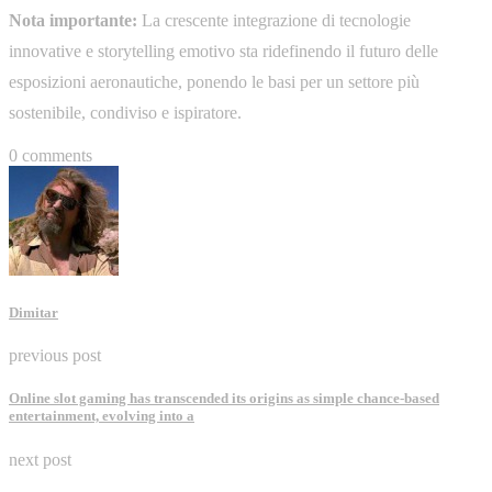
Nota importante:
La crescente integrazione di tecnologie
innovative e storytelling emotivo sta ridefinendo il futuro delle
esposizioni aeronautiche, ponendo le basi per un settore più
sostenibile, condiviso e ispiratore.
0 comments
Dimitar
previous post
Online slot gaming has transcended its origins as simple chance-based
entertainment, evolving into a
next post