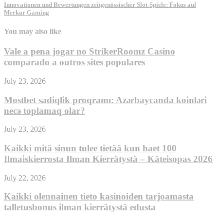
Innovationen und Bewertungen zeitgenössischer Slot-Spiele: Fokus auf
Merkur Gaming
You may also like
Vale a pena jogar no StrikerRoomz Casino
comparado a outros sites populares
July 23, 2026
Mostbet sadiqlik proqramı: Azərbaycanda koinləri
necə toplamaq olar?
July 23, 2026
Kaikki mitä sinun tulee tietää kun haet 100
Ilmaiskierrosta Ilman Kierrätystä – Käteisopas 2026
July 22, 2026
Kaikki olennainen tieto kasinoiden tarjoamasta
talletusbonus ilman kierrätystä edusta