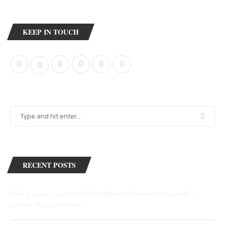
KEEP IN TOUCH
RECENT POSTS
Vale a pena jogar no StrikerRoomz Casino comparado a
outros sites populares