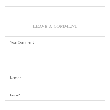
LEAVE A COMMENT