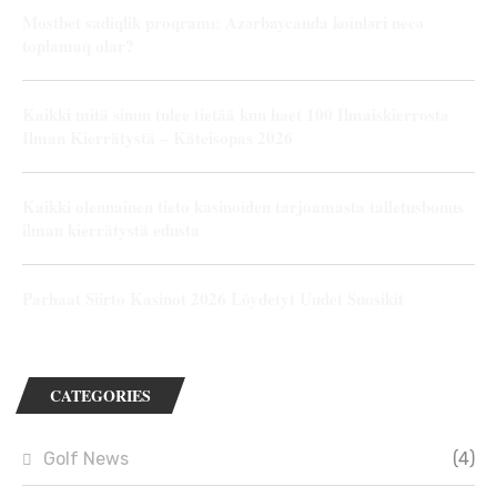
Mostbet sadiqlik proqramı: Azərbaycanda koinləri necə
toplamaq olar?
Kaikki mitä sinun tulee tietää kun haet 100 Ilmaiskierrosta
Ilman Kierrätystä – Käteisopas 2026
Kaikki olennainen tieto kasinoiden tarjoamasta talletusbonus
ilman kierrätystä edusta
Parhaat Siirto Kasinot 2026 Löydetyt Uudet Suosikit
CATEGORIES
Golf News
(4)