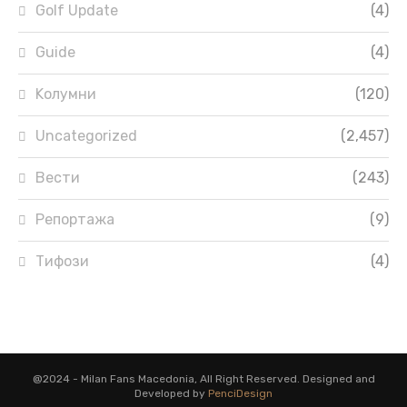
Golf Update
(4)
Guide
(4)
Kолумни
(120)
Uncategorized
(2,457)
Вести
(243)
Репортажа
(9)
Тифози
(4)
@2024 - Milan Fans Macedonia, All Right Reserved. Designed and
Developed by
PenciDesign