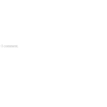
e I comment.