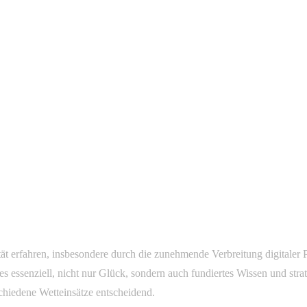
ät erfahren, insbesondere durch die zunehmende Verbreitung digitaler 
 es essenziell, nicht nur Glück, sondern auch fundiertes Wissen und stra
schiedene Wetteinsätze entscheidend.