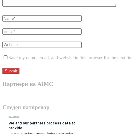
Save my name, email, and website in this browser for the next tim
Партнери на AIMC
Следен натпревар