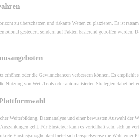
wahren
zont zu überschätzen und riskante Wetten zu platzieren. Es ist ratsam,
otional gesteuert, sondern auf Fakten basierend getroffen werden. Das 
nusangeboten
atz erhöhen oder die Gewinnchancen verbessern können. Es empfiehlt si
ie Nutzung von Wett-Tools oder automatisierten Strategien dabei helf
 Plattformwahl
licher Weiterbildung, Datenanalyse und einer bewussten Auswahl der Wett
uszahlungen geht. Für Einsteiger kann es vorteilhaft sein, sich an ver
krete Einstiegsmöglichkeit bietet sich beispielsweise die Wahl einer P