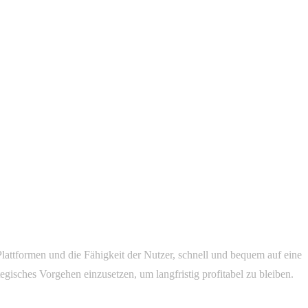
Plattformen und die Fähigkeit der Nutzer, schnell und bequem auf eine
tegisches Vorgehen einzusetzen, um langfristig profitabel zu bleiben.