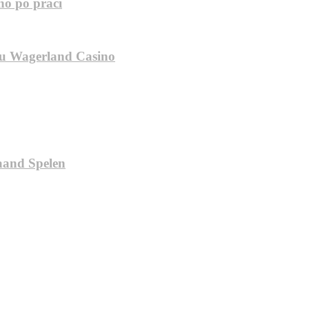
no po praci
inu Wagerland Casino
aand Spelen