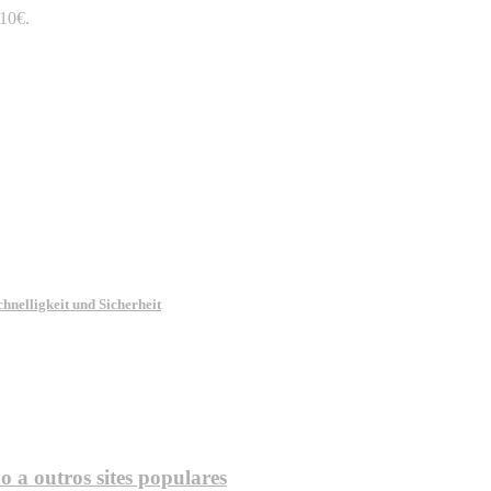
 10€.
hnelligkeit und Sicherheit
a outros sites populares