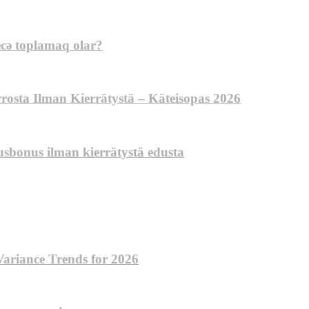
ecə toplamaq olar?
errosta Ilman Kierrätystä – Käteisopas 2026
tusbonus ilman kierrätystä edusta
ariance Trends for 2026