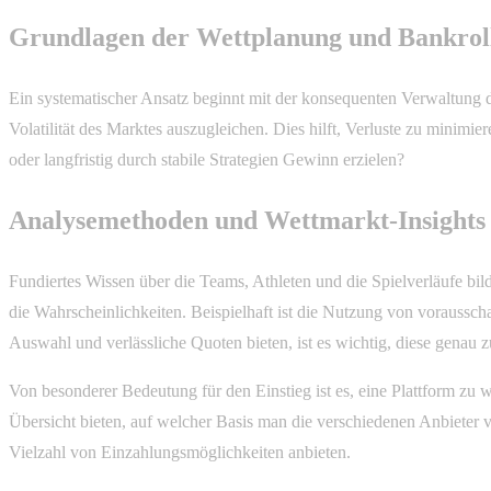
Grundlagen der Wettplanung und Bankro
Ein systematischer Ansatz beginnt mit der konsequenten Verwaltung de
Volatilität des Marktes auszugleichen. Dies hilft, Verluste zu minimi
oder langfristig durch stabile Strategien Gewinn erzielen?
Analysemethoden und Wettmarkt-Insights
Fundiertes Wissen über die Teams, Athleten und die Spielverläufe bil
die Wahrscheinlichkeiten. Beispielhaft ist die Nutzung von voraussc
Auswahl und verlässliche Quoten bieten, ist es wichtig, diese genau z
Von besonderer Bedeutung für den Einstieg ist es, eine Plattform zu 
Übersicht bieten, auf welcher Basis man die verschiedenen Anbieter ve
Vielzahl von Einzahlungsmöglichkeiten anbieten.