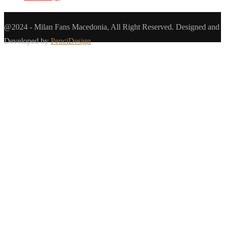
@2024 - Milan Fans Macedonia, All Right Reserved. Designed and
Developed by
PenciDesign