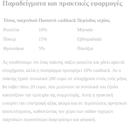
Παραδείγματα και πρακτικές εφαρμογές
Τύπος παιχνιδιού
Ποσοστό cashback
Περίοδος ισχύος
Ρουλέτα
10%
Μηνιαία
Ποκερ
15%
Εβδομαδιαία
Φρουτάκια
5%
Πανάξια
Ας υποθέσουμε ότι ένας παίκτης παίζει ρουλέτα και χάνει αρκετά
στοιχήματα, αλλά η πλατφόρμα προσφέρει 10% cashback. Αν ο
παίκτης έχασε συνολικά 200 ευρώ σε στοιχήματα εντός ενός μήνα,
θα λάβει πίσω 20 ευρώ, που μειώνουν τα συνολικά του έξοδα
καιτονίζουν την εμπειρία της συμμετοχής. Αυτή η πρακτική
ενισχύει την επιστροφή αξίας ακόμα και σε περιπτώσεις αρνητικού
αποτελέσματος, καθιστώντας τον χώρο των online τυχερών
παιχνιδιών περισσότερο διαχειρίσιμο και ασφαλή.