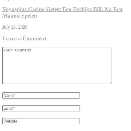
Yoyospins Casino Getest Een Eerlijke Blik Na Een
Maand Spelen
July 21, 2026
Leave a Comment