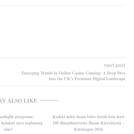
next post
Emerging Trends in Online Casino Gaming: A Deep Dive
into the UK’s Premium Digital Landscape
AY ALSO LIKE
sadiqlik proqramı:
Kaikki mitä sinun tulee tietää kun haet
koinləri necə toplamaq
100 Ilmaiskierrosta Ilman Kierrätystä –
olar?
Käteisopas 2026