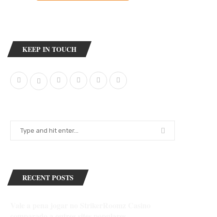
KEEP IN TOUCH
RECENT POSTS
Vale a pena jogar no StrikerRoomz Casino
comparado a outros sites populares