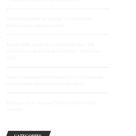
Mostbet sadiqlik proqramı: Azərbaycanda
koinləri necə toplamaq olar?
Kaikki mitä sinun tulee tietää kun haet 100
Ilmaiskierrosta Ilman Kierrätystä – Käteisopas
2026
Kaikki olennainen tieto kasinoiden tarjoamasta
talletusbonus ilman kierrätystä edusta
Parhaat Siirto Kasinot 2026 Löydetyt Uudet
Suosikit
CATEGORIES