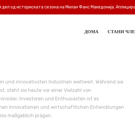
 дел од историската сезона на Милан Фанс Македонија. Аплицира
ДОМА
СТАНИ ЧЛ
en und innovativsten Industrien weltweit. Während sie
, steht sie heute vor einer Vielzahl von
sider, Investoren und Enthusiasten ist es
schen Innovationen und wirtschaftlichen Entwicklungen
ios maßgeblich prägen.