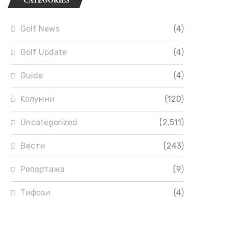
Golf News
(4)
Golf Update
(4)
Guide
(4)
Kолумни
(120)
Uncategorized
(2,511)
Вести
(243)
Репортажа
(9)
Тифози
(4)