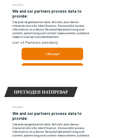
ПРЕТХОДЕН НАТПРЕВАР