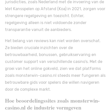
jurisdicties, zoals Nederland met de invoering van de
Wet Kansspelen op Afstand (Koa) in 2021, zorgen voor
strengere regelgeving en toezicht. Echter,
regelgeving alleen is niet voldoende zonder
transparantie vanuit de aanbieders.
Het belang van reviews kan niet worden overschat.
Ze bieden cruciale inzichten over de
betrouwbaarheid, bonussen, gebruikservaring en
customer support van verschillende casino’s. Met de
groei van het online gokveld, zien we dat platforms
zoals monsterwin-casino.nl steeds meer fungeren als
betrouwbare gids voor spelers die willen navigeren
door de complexe markt.
Hoe beoordelingssites zoals monsterwin-
casino.nl de industrie vormgeven