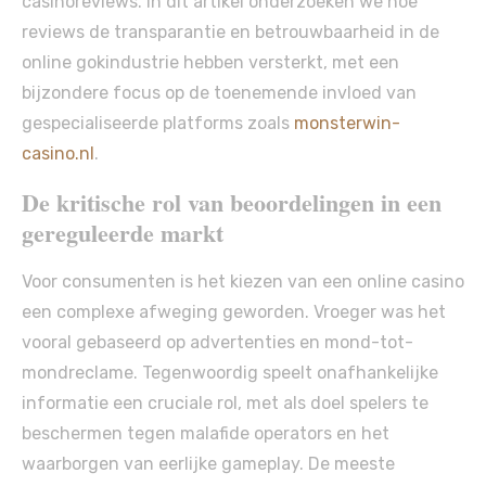
casinoreviews. In dit artikel onderzoeken we hoe
reviews de transparantie en betrouwbaarheid in de
online gokindustrie hebben versterkt, met een
bijzondere focus op de toenemende invloed van
gespecialiseerde platforms zoals
monsterwin-
casino.nl
.
De kritische rol van beoordelingen in een
gereguleerde markt
Voor consumenten is het kiezen van een online casino
een complexe afweging geworden. Vroeger was het
vooral gebaseerd op advertenties en mond-tot-
mondreclame. Tegenwoordig speelt onafhankelijke
informatie een cruciale rol, met als doel spelers te
beschermen tegen malafide operators en het
waarborgen van eerlijke gameplay. De meeste