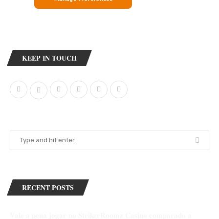
KEEP IN TOUCH
RECENT POSTS
Vale a pena jogar no StrikerRoomz Casino comparado a