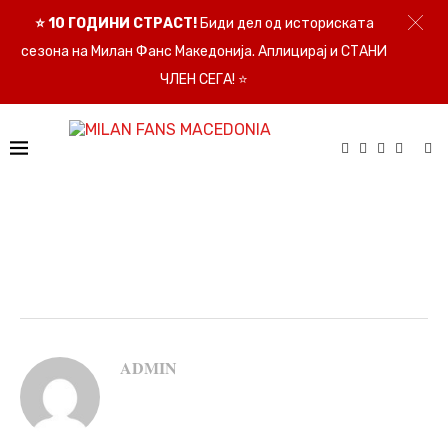
⭐
10 ГОДИНИ СТРАСТ!
Биди дел од историската
сезона на Милан Фанс Македонија. Аплицирај и СТАНИ
ЧЛЕН СЕГА!
⭐
ADMIN