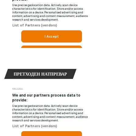
ПРЕТХОДЕН НАТПРЕВАР