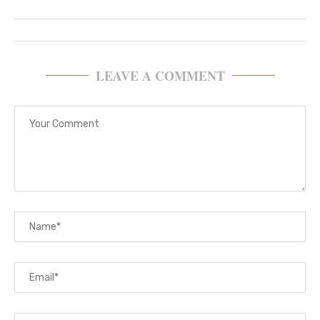
LEAVE A COMMENT