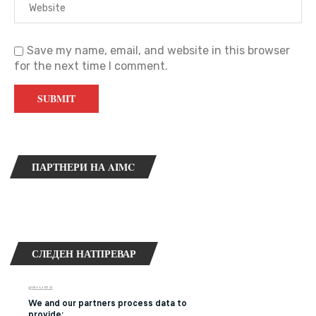
Save my name, email, and website in this browser
for the next time I comment.
ПАРТНЕРИ НА AIMC
СЛЕДЕН НАТПРЕВАР