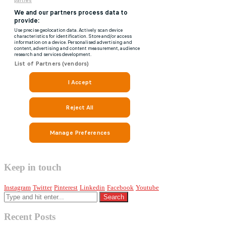
Keep in touch
Instagram
Twitter
Pinterest
Linkedin
Facebook
Youtube
Recent Posts