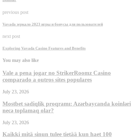
previous post
Vavada зеркало 2023 игры и бонусы для пользователей
next post
Exploring Vavada Casino Features and Benefits
You may also like
Vale a pena jogar no StrikerRoomz Casino
comparado a outros sites populares
July 23, 2026
Mostbet sadiqlik proqramı: Azərbaycanda koinləri
necə toplamaq olar?
July 23, 2026
Kaikki mitä sinun tulee tietää kun haet 100