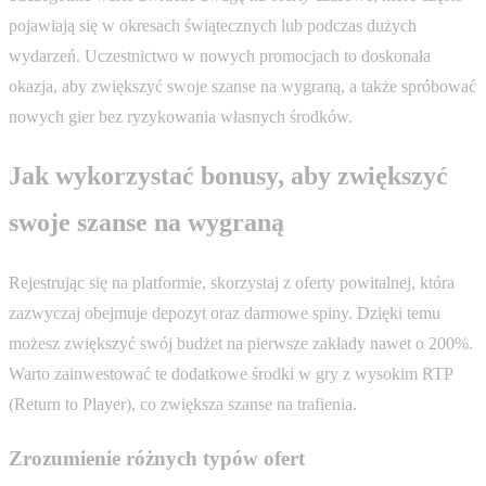
pojawiają się w okresach świątecznych lub podczas dużych
wydarzeń. Uczestnictwo w nowych promocjach to doskonała
okazja, aby zwiększyć swoje szanse na wygraną, a także spróbować
nowych gier bez ryzykowania własnych środków.
Jak wykorzystać bonusy, aby zwiększyć
swoje szanse na wygraną
Rejestrując się na platformie, skorzystaj z oferty powitalnej, która
zazwyczaj obejmuje depozyt oraz darmowe spiny. Dzięki temu
możesz zwiększyć swój budżet na pierwsze zakłady nawet o 200%.
Warto zainwestować te dodatkowe środki w gry z wysokim RTP
(Return to Player), co zwiększa szanse na trafienia.
Zrozumienie różnych typów ofert