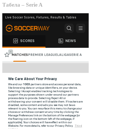
Табела – Serie A