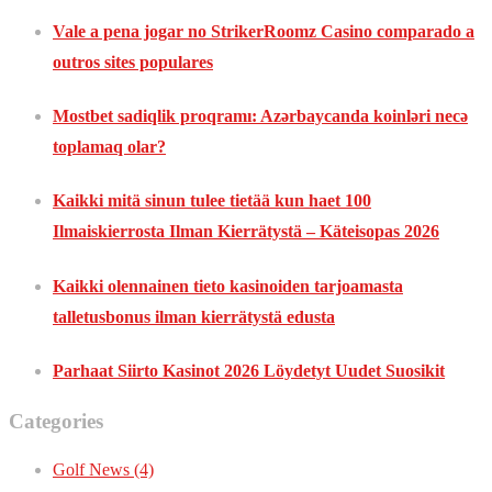
Vale a pena jogar no StrikerRoomz Casino comparado a
outros sites populares
Mostbet sadiqlik proqramı: Azərbaycanda koinləri necə
toplamaq olar?
Kaikki mitä sinun tulee tietää kun haet 100
Ilmaiskierrosta Ilman Kierrätystä – Käteisopas 2026
Kaikki olennainen tieto kasinoiden tarjoamasta
talletusbonus ilman kierrätystä edusta
Parhaat Siirto Kasinot 2026 Löydetyt Uudet Suosikit
Categories
Golf News
(4)