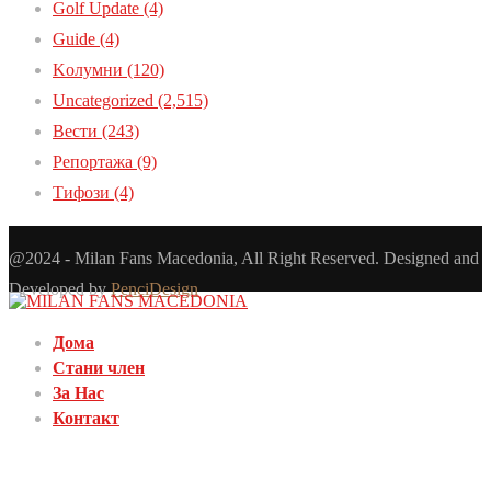
Golf Update
(4)
Guide
(4)
Kолумни
(120)
Uncategorized
(2,515)
Вести
(243)
Репортажа
(9)
Тифози
(4)
@2024 - Milan Fans Macedonia, All Right Reserved. Designed and
Developed by
PenciDesign
Дома
Стани член
За Нас
Контакт