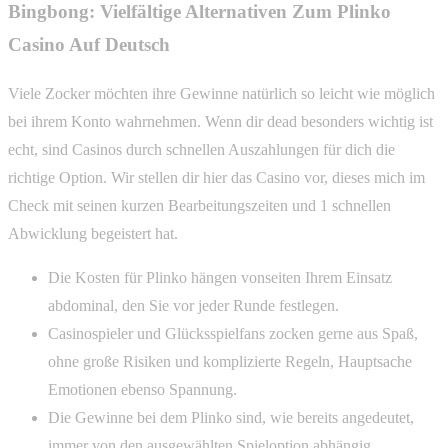
Bingbong: Vielfältige Alternativen Zum Plinko
Casino Auf Deutsch
Viele Zocker möchten ihre Gewinne natürlich so leicht wie möglich
bei ihrem Konto wahrnehmen. Wenn dir dead besonders wichtig ist
echt, sind Casinos durch schnellen Auszahlungen für dich die
richtige Option. Wir stellen dir hier das Casino vor, dieses mich im
Check mit seinen kurzen Bearbeitungszeiten und 1 schnellen
Abwicklung begeistert hat.
Die Kosten für Plinko hängen vonseiten Ihrem Einsatz
abdominal, den Sie vor jeder Runde festlegen.
Casinospieler und Glücksspielfans zocken gerne aus Spaß,
ohne große Risiken und komplizierte Regeln, Hauptsache
Emotionen ebenso Spannung.
Die Gewinne bei dem Plinko sind, wie bereits angedeutet,
immer von den ausgewählten Spieloption abhängig.