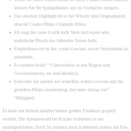
können Sie Ihr Spielguthaben um ein Vielfaches steigern.
Das absolute Highlight im or her Wheelz sind Originalspiele,
obwohl Casino Plinko Originals fehlen.
Ich mag die coole Grafik kklk Slots und expire sehr
realistische Physik des fallenden Tennis balls.
Empfehlenswert ist fue, vorab Gewinn- sowie Verlustlimits zu
ankurbeln.
Es existiert keine” “Unterschiede in den Regeln und
Gewinnchancen, sie sind identisch.
Entweder Sie spielen auf schnellen, hohen Gewinn und Sie
genießen Plinko stundenlang, fast unter abzug von”
“Mulighed.
Es kann mit kleinen darüber hinaus großen Einsätzen gespielt
werden. Die Spielauswahl bei Krypto Anbietern ist am
umfangreichsten. Doch Sie können auch in Internet casinos mit Fiat-