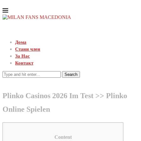
Дома
Стани член
За Нас
Контакт
Search
Plinko Casinos 2026 Im Test >> Plinko
Online Spielen
Content