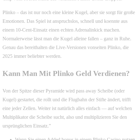
Plinko – das ist nur noch eine kleine Kugel, aber sie sorgt für große
Emotionen. Das Spiel ist anspruchslos, schnell und koennte aus
einem 10-Cent-Einsatz einen echten Adrenalinkick machen.
Normalerweise lässt man die Kugel alleine fallen – ganz in Ruhe.
Genau das bereithalten die Live-Versionen vonseiten Plinko, die
2025 immer beliebter werden.
Kann Man Mit Plinko Geld Verdienen?
Von der Spitze dieser Pyramide wird pass away Scheibe (oder
Kugel) gestartet, die rollt und die Flugbahn der Stifte ändert, trifft
eine jeder Zellen. Weiter ist natürlich alles einfach — auf welchen
Multiplikator die Scheibe sucht, also und multiplizieren Sie den
ursprünglichen Einsatz.”
Wenn Sie einen Added bonus in einem Plinko Casino nutzen,