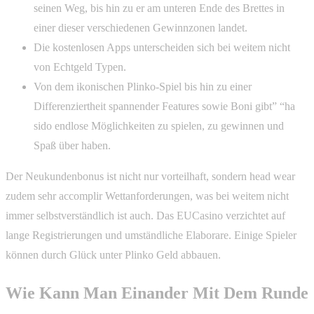
seinen Weg, bis hin zu er am unteren Ende des Brettes in
einer dieser verschiedenen Gewinnzonen landet.
Die kostenlosen Apps unterscheiden sich bei weitem nicht
von Echtgeld Typen.
Von dem ikonischen Plinko-Spiel bis hin zu einer
Differenziertheit spannender Features sowie Boni gibt” “ha
sido endlose Möglichkeiten zu spielen, zu gewinnen und
Spaß über haben.
Der Neukundenbonus ist nicht nur vorteilhaft, sondern head wear
zudem sehr accomplir Wettanforderungen, was bei weitem nicht
immer selbstverständlich ist auch. Das EUCasino verzichtet auf
lange Registrierungen und umständliche Elaborare. Einige Spieler
können durch Glück unter Plinko Geld abbauen.
Wie Kann Man Einander Mit Dem Runde