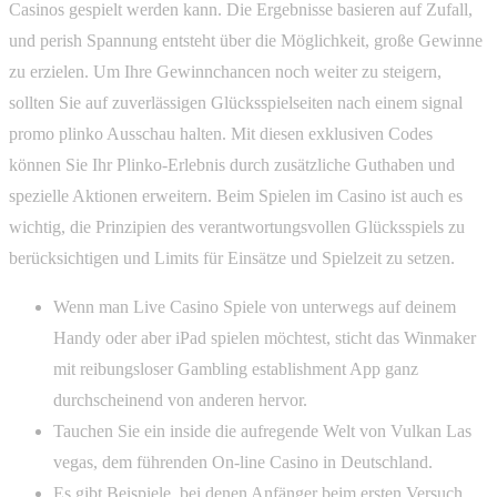
Casinos gespielt werden kann. Die Ergebnisse basieren auf Zufall,
und perish Spannung entsteht über die Möglichkeit, große Gewinne
zu erzielen. Um Ihre Gewinnchancen noch weiter zu steigern,
sollten Sie auf zuverlässigen Glücksspielseiten nach einem signal
promo plinko Ausschau halten. Mit diesen exklusiven Codes
können Sie Ihr Plinko-Erlebnis durch zusätzliche Guthaben und
spezielle Aktionen erweitern. Beim Spielen im Casino ist auch es
wichtig, die Prinzipien des verantwortungsvollen Glücksspiels zu
berücksichtigen und Limits für Einsätze und Spielzeit zu setzen.
Wenn man Live Casino Spiele von unterwegs auf deinem
Handy oder aber iPad spielen möchtest, sticht das Winmaker
mit reibungsloser Gambling establishment App ganz
durchscheinend von anderen hervor.
Tauchen Sie ein inside die aufregende Welt von Vulkan Las
vegas, dem führenden On-line Casino in Deutschland.
Es gibt Beispiele, bei denen Anfänger beim ersten Versuch,