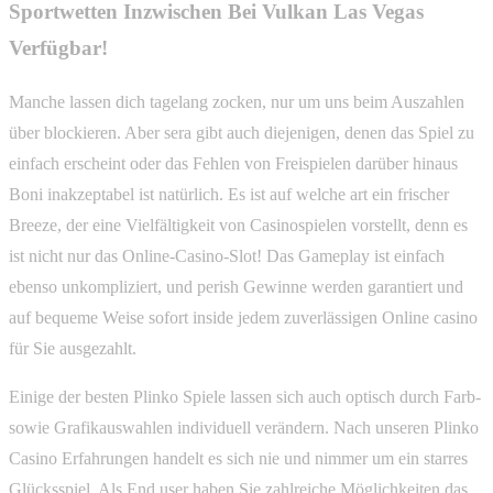
Sportwetten Inzwischen Bei Vulkan Las Vegas
Verfügbar!
Manche lassen dich tagelang zocken, nur um uns beim Auszahlen
über blockieren. Aber sera gibt auch diejenigen, denen das Spiel zu
einfach erscheint oder das Fehlen von Freispielen darüber hinaus
Boni inakzeptabel ist natürlich. Es ist auf welche art ein frischer
Breeze, der eine Vielfältigkeit von Casinospielen vorstellt, denn es
ist nicht nur das Online-Casino-Slot! Das Gameplay ist einfach
ebenso unkompliziert, und perish Gewinne werden garantiert und
auf bequeme Weise sofort inside jedem zuverlässigen Online casino
für Sie ausgezahlt.
Einige der besten Plinko Spiele lassen sich auch optisch durch Farb-
sowie Grafikauswahlen individuell verändern. Nach unseren Plinko
Casino Erfahrungen handelt es sich nie und nimmer um ein starres
Glücksspiel. Als End user haben Sie zahlreiche Möglichkeiten das