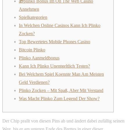
🎁plinko Bonus Im On The Web Casino
Annehmen
Spielkategorien
In Welchen Online Casinos Kann Ich Plinko
Zocken?
Top Bewertetes Mobile Phones Casino
Bitcoin Plinko
Plinko Aanmeldbonus
Kann Ich Plinko Unentgeltlich Testen?
Bei Welchem Spiel Koennte Man Am Meisten
Geld Verdienen?
Plinko Zocken – Mit Spaß, Aber Mit Verstand
Was Macht Plinko Zum Legend Der Show?
Der Chip prallt von diesen Pins ab und ändert dabei zufällig seinen
Weg, bis er am unteren Ende des Brettes in einer dieser