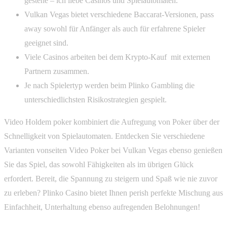
gestehe – ich liebe Casinos und Spielautomaten.
Vulkan Vegas bietet verschiedene Baccarat-Versionen, pass
away sowohl für Anfänger als auch für erfahrene Spieler
geeignet sind.
Viele Casinos arbeiten bei dem Krypto-Kauf mit externen
Partnern zusammen.
Je nach Spielertyp werden beim Plinko Gambling die
unterschiedlichsten Risikostrategien gespielt.
Video Holdem poker kombiniert die Aufregung von Poker über der
Schnelligkeit von Spielautomaten. Entdecken Sie verschiedene
Varianten vonseiten Video Poker bei Vulkan Vegas ebenso genießen
Sie das Spiel, das sowohl Fähigkeiten als im übrigen Glück
erfordert. Bereit, die Spannung zu steigern und Spaß wie nie zuvor
zu erleben? Plinko Casino bietet Ihnen perish perfekte Mischung aus
Einfachheit, Unterhaltung ebenso aufregenden Belohnungen!