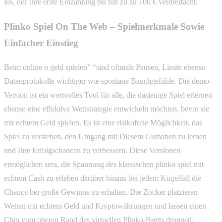
los, der Ihre erste Einzahlung bis hin zu zu 100 € verdreifacht.
Plinko Spiel On The Web – Spielmerkmale Sowie
Einfacher Einstieg
Beim online o geld spielen” “sind oftmals Pausen, Limits ebenso
Datenprotokolle wichtiger wie spontane Bauchgefühle. Die demo-
Version ist ein wertvolles Tool für alle, die dasjenige Spiel erlernen
ebenso eine effektive Wettstrategie entwickeln möchten, bevor sie
mit echtem Geld spielen. Es ist eine risikofreie Möglichkeit, das
Spiel zu verstehen, den Umgang mit Diesem Guthaben zu lernen
und Ihre Erfolgschancen zu verbessern. Diese Versionen
ermöglichen sera, die Spannung des klassischen plinko spiel mit
echtem Cash zu erleben darüber hinaus bei jedem Kugelfall die
Chance bei große Gewinne zu erhalten. Die Zocker platzieren
Wetten mit echtem Geld und Kryptowährungen und lassen einen
Chip vom oberen Rand des virtuellen Plinko-Bretts dropped.