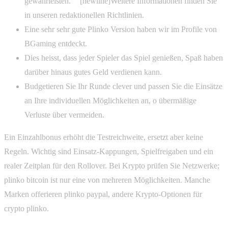
gewährleisten.” “[newline]Weitere Informationen finden Sie
in unseren redaktionellen Richtlinien.
Eine sehr sehr gute Plinko Version haben wir im Profile von
BGaming entdeckt.
Dies heisst, dass jeder Spieler das Spiel genießen, Spaß haben
darüber hinaus gutes Geld verdienen kann.
Budgetieren Sie Ihr Runde clever und passen Sie die Einsätze
an Ihre individuellen Möglichkeiten an, o übermäßige
Verluste über vermeiden.
Ein Einzahlbonus erhöht die Testreichweite, ersetzt aber keine
Regeln. Wichtig sind Einsatz-Kappungen, Spielfreigaben und ein
realer Zeitplan für den Rollover. Bei Krypto prüfen Sie Netzwerke;
plinko bitcoin ist nur eine von mehreren Möglichkeiten. Manche
Marken offerieren plinko paypal, andere Krypto-Optionen für
crypto plinko.