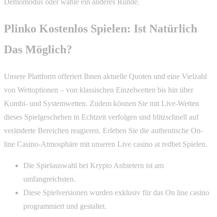
Demomodus oder wähle ein anderes Runde.
Plinko Kostenlos Spielen: Ist Natürlich
Das Möglich?
Unsere Plattform offeriert Ihnen aktuelle Quoten und eine Vielzahl
von Wettoptionen – von klassischen Einzelwetten bis hin über
Kombi- und Systemwetten. Zudem können Sie mit Live-Wetten
dieses Spielgeschehen in Echtzeit verfolgen und blitzschnell auf
veränderte Bereichen reagieren. Erleben Sie die authentische On-
line Casino-Atmosphäre mit unseren Live casino at redbet Spielen.
Die Spielauswahl bei Krypto Anbietern ist am
umfangreichsten.
Diese Spielversionen wurden exklusiv für das On line casino
programmiert und gestaltet.