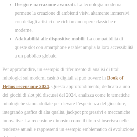
Design e narrazione avanzati
: La tecnologia moderna
permette la creazione di ambienti visivi altamente immersivi,
con dettagli artistici che richiamano opere classiche e
moderne.
Adattabilità alle dispositive mobili
: La compatibilità di
queste slot con smartphone e tablet amplia la loro accessibilità
a un pubblico globale.
Per approfondire, un esempio di riferimento di analisi di titoli
mitologici sui moderni casinò digitali si può trovare in
Book of
Helios recensione 2024
. Questo approfondimento, dedicato a uno
dei giochi di slot più discussi del 2024, analizza come le tematiche
mitologiche siano adottate per elevare l’esperienza del giocatore,
integrando grafica di alta qualità, jackpot progressivi e meccaniche
innovative. La recensione dimostra come il titolo si inserisca nelle
tendenze attuali e rappresenti un esempio emblematico di evoluzione