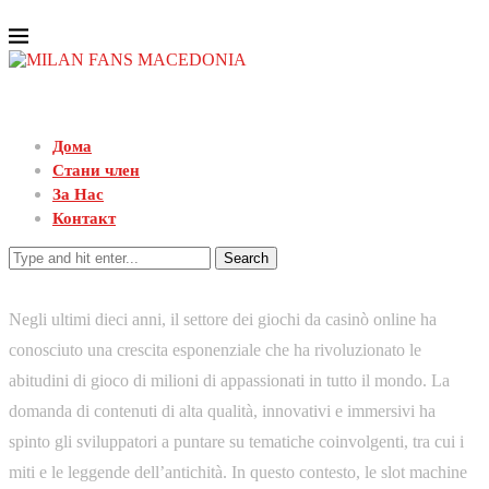
Дома
Стани член
За Нас
Контакт
Search
Negli ultimi dieci anni, il settore dei giochi da casinò online ha
conosciuto una crescita esponenziale che ha rivoluzionato le
abitudini di gioco di milioni di appassionati in tutto il mondo. La
domanda di contenuti di alta qualità, innovativi e immersivi ha
spinto gli sviluppatori a puntare su tematiche coinvolgenti, tra cui i
miti e le leggende dell’antichità. In questo contesto, le slot machine