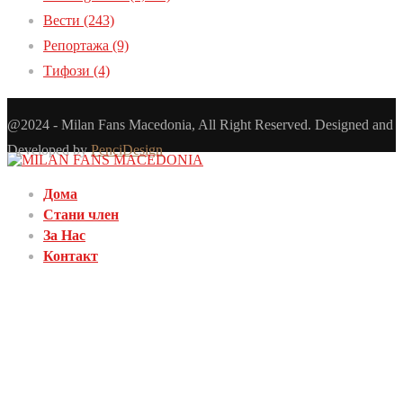
Вести
(243)
Репортажа
(9)
Тифози
(4)
@2024 - Milan Fans Macedonia, All Right Reserved. Designed and
Developed by
PenciDesign
Дома
Стани член
За Нас
Контакт