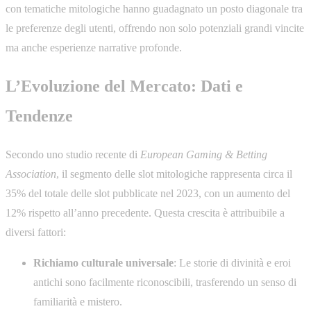
con tematiche mitologiche hanno guadagnato un posto diagonale tra
le preferenze degli utenti, offrendo non solo potenziali grandi vincite
ma anche esperienze narrative profonde.
L’Evoluzione del Mercato: Dati e
Tendenze
Secondo uno studio recente di
European Gaming & Betting
Association
, il segmento delle slot mitologiche rappresenta circa il
35% del totale delle slot pubblicate nel 2023, con un aumento del
12% rispetto all’anno precedente. Questa crescita è attribuibile a
diversi fattori:
Richiamo culturale universale
: Le storie di divinità e eroi
antichi sono facilmente riconoscibili, trasferendo un senso di
familiarità e mistero.