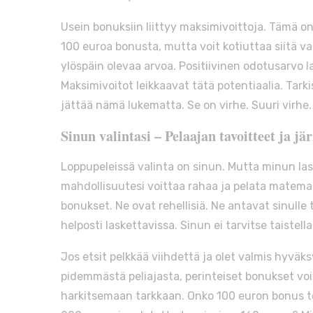
Usein bonuksiin liittyy maksimivoittoja. Tämä on
100 euroa bonusta, mutta voit kotiuttaa siitä v
ylöspäin olevaa arvoa. Positiivinen odotusarvo l
Maksimivoitot leikkaavat tätä potentiaalia. Tarki
jättää nämä lukematta. Se on virhe. Suuri virhe.
Sinun valintasi – Pelaajan tavoitteet ja jä
Loppupeleissä valinta on sinun. Mutta minun la
mahdollisuutesi voittaa rahaa ja pelata matemaat
bonukset. Ne ovat rehellisiä. Ne antavat sinulle 
helposti laskettavissa. Sinun ei tarvitse taistel
Jos etsit pelkkää viihdettä ja olet valmis hyvä
pidemmästä peliajasta, perinteiset bonukset voiv
harkitsemaan tarkkaan. Onko 100 euron bonus to