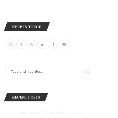
KEEP IN TOUCH
RECENT POSTS
Vale a pena jogar no StrikerRoomz Casino
comparado a outros sites populares