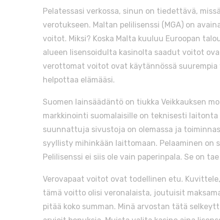
Pelatessasi verkossa, sinun on tiedettävä, missä
verotukseen. Maltan pelilisenssi (MGA) on avain
voitot. Miksi? Koska Malta kuuluu Euroopan tal
alueen lisensoidulta kasinolta saadut voitot ovat
verottomat voitot ovat käytännössä suurempia voi
helpottaa elämääsi.
Suomen lainsäädäntö on tiukka Veikkauksen mo
markkinointi suomalaisille on teknisesti laitont
suunnattuja sivustoja on olemassa ja toiminnassa
syyllisty mihinkään laittomaan. Pelaaminen on s
Pelilisenssi ei siis ole vain paperinpala. Se on 
Verovapaat voitot ovat todellinen etu. Kuvittele
tämä voitto olisi veronalaista, joutuisit maksama
pitää koko summan. Minä arvostan tätä selkeyttä