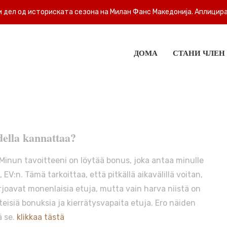
 дел од историската сезона на Милан Фанс Македонија. Аплицира
ДОМА
СТАНИ ЧЛЕН
della kannattaa?
Minun tavoitteeni on löytää bonus, joka antaa minulle
V:n. Tämä tarkoittaa, että pitkällä aikavälillä voitan,
tarjoavat monenlaisia etuja, mutta vain harva niistä on
teisiä bonuksia ja kierrätysvapaita etuja. Ero näiden
ä se.
klikkaa tästä