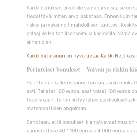
Kaikki bonukset eivät ole samanarvoisia, se on s
tiedettävä, miten arvo lasketaan. Ennen kuin ta
riskisi ja maksimoit mahdollisen tuottosi. Keskity
pelaajille Maltan lisensoimilla kasinoilla. Nämä 
siihen pian.
Kaikki mitä sinun on hyvä tietää Kaikki Nettikas
Perinteiset bonukset – Vaivan ja riskin k
Perinteinen talletusbonus tuntuu usein houkutt
asti. Talletat 100 euroa, saat toiset 100 euroa 
todellakaan. Tähän liittyy lähes poikkeuksetta
matemaattisen ongelman.
Sanotaan, että bonuksen kierrätysvaatimus on
panostettava 40 * 100 euroa = 4 000 euroa enne