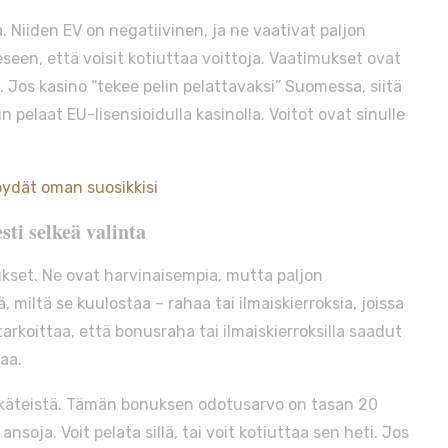
. Niiden EV on negatiivinen, ja ne vaativat paljon
eseen, että voisit kotiuttaa voittoja. Vaatimukset ovat
 Jos kasino “tekee pelin pelattavaksi” Suomessa, siitä
 pelaat EU-lisensioidulla kasinolla. Voitot ovat sinulle
löydät oman suosikkisi
ti selkeä valinta
ukset. Ne ovat harvinaisempia, mutta paljon
 miltä se kuulostaa – rahaa tai ilmaiskierroksia, joissa
arkoittaa, että bonusraha tai ilmaiskierroksilla saadut
aa.
a käteistä. Tämän bonuksen odotusarvo on tasan 20
ansoja. Voit pelata sillä, tai voit kotiuttaa sen heti. Jos