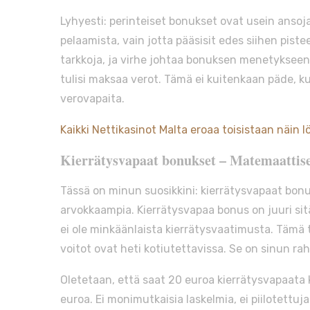
Lyhyesti: perinteiset bonukset ovat usein ansoja
pelaamista, vain jotta pääsisit edes siihen piste
tarkkoja, ja virhe johtaa bonuksen menetykseen.
tulisi maksaa verot. Tämä ei kuitenkaan päde, kun
verovapaita.
Kaikki Nettikasinot Malta eroaa toisistaan näin 
Kierrätysvapaat bonukset – Matemaattises
Tässä on minun suosikkini: kierrätysvapaat bon
arvokkaampia. Kierrätysvapaa bonus on juuri sitä,
ei ole minkäänlaista kierrätysvaatimusta. Tämä t
voitot ovat heti kotiutettavissa. Se on sinun rah
Oletetaan, että saat 20 euroa kierrätysvapaat
euroa. Ei monimutkaisia laskelmia, ei piilotettuja 