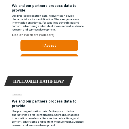
ПРЕТХОДЕН НАТПРЕВАР