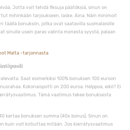
elvää. Jotta voit tehdä fiksuja päätöksiä, sinun on
rtut mihinkään tarjoukseen, laske. Aina. Näin minimoit
n täällä bonuksiin, jotka ovat saatavilla suomalaisille
ovat sinulle usein paras valinta monesta syystä, palaan
inot Malta -tarjonnasta
ääntöpuoli
elevalta. Saat esimerkiksi 100% bonuksen 100 euroon
bonusrahaa. Kokonaispotti on 200 euroa. Helppoa, eikö? Ei
 kierrätysvaatimus. Tämä vaatimus tekee bonuksesta
 40 kertaa bonuksen summa (40x bonus). Sinun on
n kuin voit kotiuttaa mitään. Jos kierrätysvaatimus