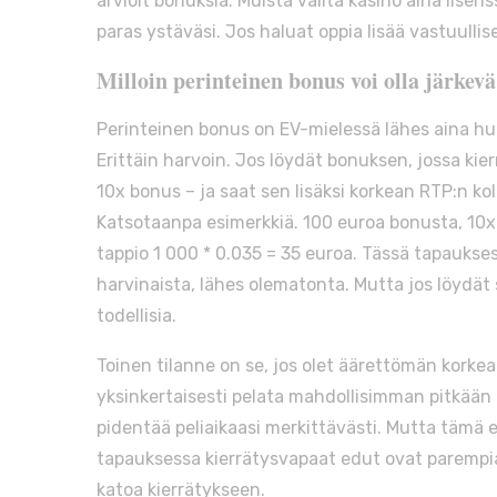
arvioit bonuksia. Muista valita kasino aina lisens
paras ystäväsi. Jos haluat oppia lisää vastuullise
Milloin perinteinen bonus voi olla järkevä
Perinteinen bonus on EV-mielessä lähes aina hu
Erittäin harvoin. Jos löydät bonuksen, jossa kie
10x bonus – ja saat sen lisäksi korkean RTP:n kol
Katsotaanpa esimerkkiä. 100 euroa bonusta, 10x 
tappio 1 000 * 0.035 = 35 euroa. Tässä tapaukse
harvinaista, lähes olematonta. Mutta jos löydät se
todellisia.
Toinen tilanne on se, jos olet äärettömän korkean 
yksinkertaisesti pelata mahdollisimman pitkään p
pidentää peliaikaasi merkittävästi. Mutta tämä e
tapauksessa kierrätysvapaat edut ovat parempia,
katoa kierrätykseen.